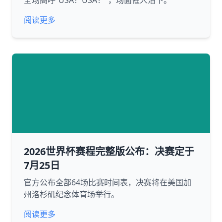
全场高呼“USA！USA！”，场面催人泪下。
阅读更多
2026世界杯赛程完整版公布：决赛定于
7月25日
官方公布全部64场比赛时间表，决赛将在美国加
州洛杉矶纪念体育场举行。
阅读更多