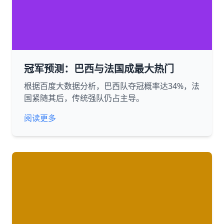
冠军预测：巴西与法国成最大热门
根据百度大数据分析，巴西队夺冠概率达34%，法
国紧随其后，传统强队仍占主导。
阅读更多