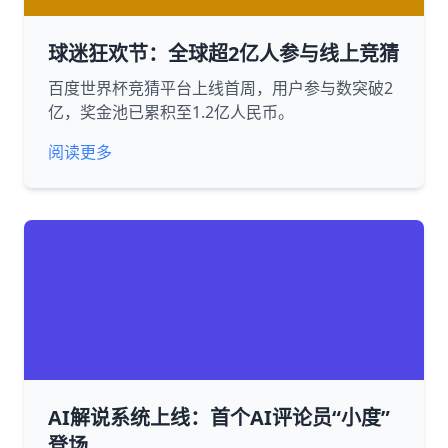
球迷狂欢节：全球超2亿人参与线上竞猜
百度世界杯竞猜平台上线首周，用户参与数突破2
亿，奖金池已累积至1.2亿人民币。
阅读更多
AI解说系统上线：首个AI评论员“小度”
登场