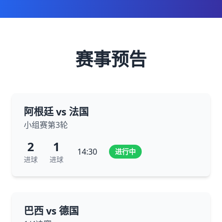
赛事预告
阿根廷 vs 法国
小组赛第3轮
2
1
14:30
进行中
进球
进球
巴西 vs 德国