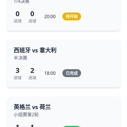
1/4决赛
0
0
20:00
待开始
进球
进球
西班牙 vs 意大利
半决赛
3
2
18:00
已完成
进球
进球
英格兰 vs 荷兰
小组赛第2轮
1
1