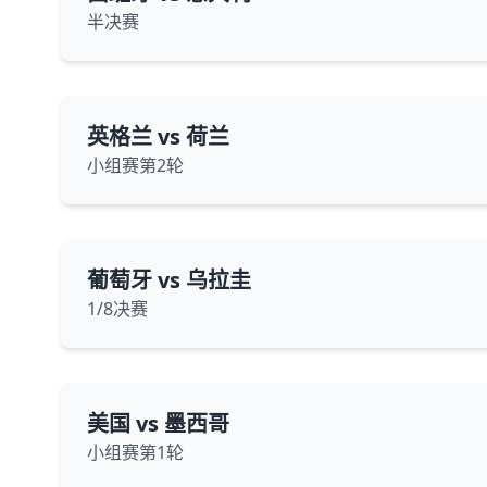
半决赛
英格兰 vs 荷兰
小组赛第2轮
葡萄牙 vs 乌拉圭
1/8决赛
美国 vs 墨西哥
小组赛第1轮