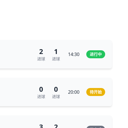
2
1
14:30
进行中
进球
进球
0
0
20:00
待开始
进球
进球
3
2