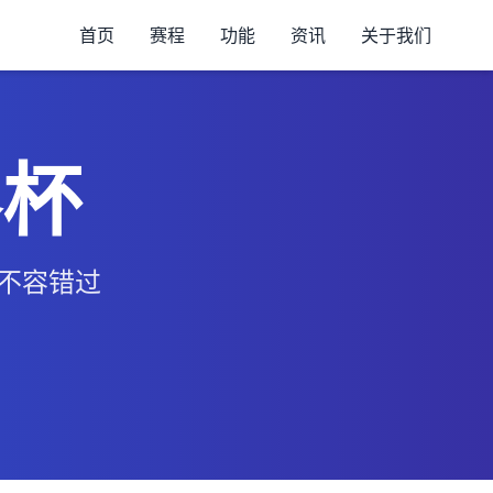
首页
赛程
功能
资讯
关于我们
界杯
、不容错过