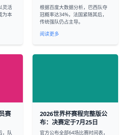
以灵活
根据百度大数据分析，巴西队夺
成为本
冠概率达34%，法国紧随其后，
传统强队仍占主导。
阅读更多
员赛
2026世界杯赛程完整版公
布：决赛定于7月25日
后，队
官方公布全部64场比赛时间表，