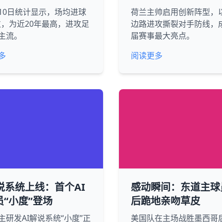
10日统计显示，场均进球
荷兰主帅启用创新阵型，
2粒，为近20年最高，进攻足
边路进攻撕裂对手防线，
主流。
届赛事最大亮点。
多
阅读更多
说系统上线：首个AI
感动瞬间：东道主球
员“小度”登场
后跪地亲吻草皮
主研发AI解说系统“小度”正
美国队在主场战胜墨西哥