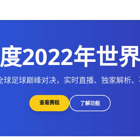
度2022年世
年全球足球巅峰对决，实时直播、独家解析
查看赛程
了解功能