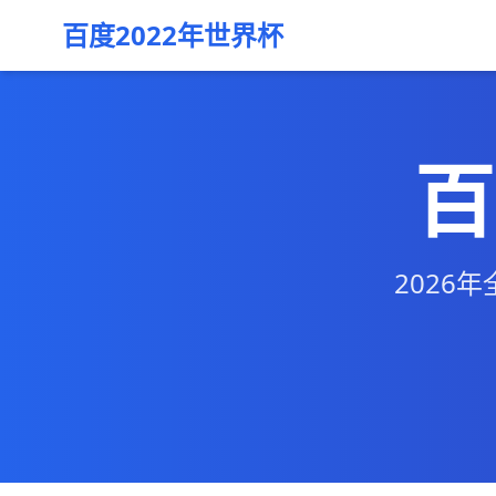
百度2022年世界杯
百
2026