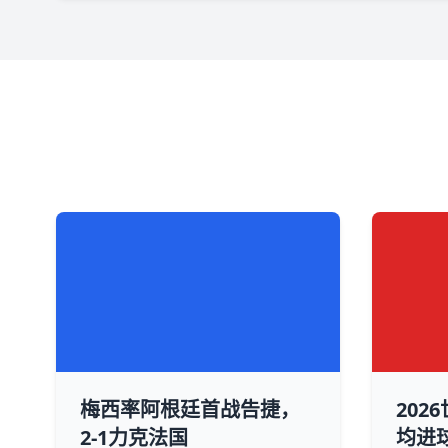
梅西率阿根廷首战告捷，
202
2-1力克法国
均进