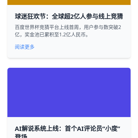
球迷狂欢节：全球超2亿人参与线上竞猜
百度世界杯竞猜平台上线首周，用户参与数突破2
亿，奖金池已累积至1.2亿人民币。
阅读更多
AI解说系统上线：首个AI评论员“小度”
登场