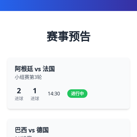
赛事预告
阿根廷 vs 法国
小组赛第3轮
2
1
14:30
进行中
进球
进球
巴西 vs 德国