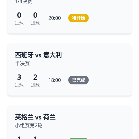
1/4决赛
0
0
20:00
待开始
进球
进球
西班牙 vs 意大利
半决赛
3
2
18:00
已完成
进球
进球
英格兰 vs 荷兰
小组赛第2轮
1
1