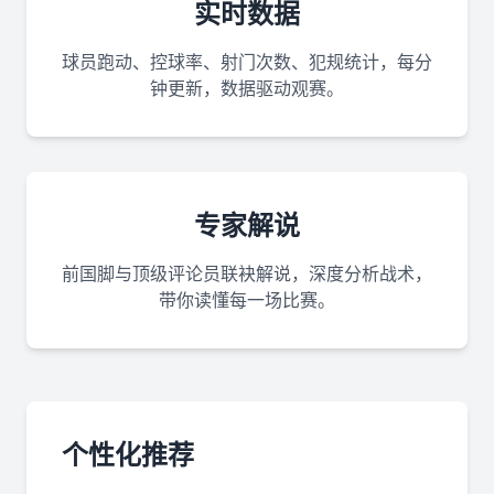
实时数据
球员跑动、控球率、射门次数、犯规统计，每分
钟更新，数据驱动观赛。
专家解说
前国脚与顶级评论员联袂解说，深度分析战术，
带你读懂每一场比赛。
个性化推荐