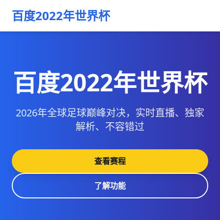
百度2022年世界杯
百度2022年世界杯
2026年全球足球巅峰对决，实时直播、独家
解析、不容错过
查看赛程
了解功能