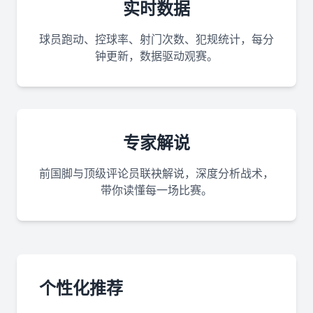
实时数据
球员跑动、控球率、射门次数、犯规统计，每分
钟更新，数据驱动观赛。
专家解说
前国脚与顶级评论员联袂解说，深度分析战术，
带你读懂每一场比赛。
个性化推荐