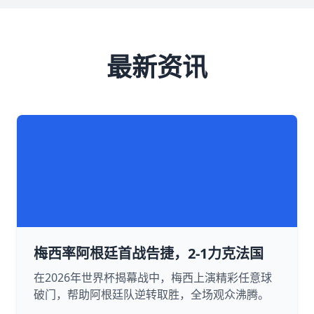
最新资讯
梅西率阿根廷首战告捷，2-1力克法国
在2026年世界杯揭幕战中，梅西上演精彩任意球
破门，帮助阿根廷队逆转取胜，全场观众沸腾。