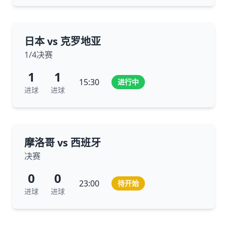
日本 vs 克罗地亚
1/4决赛
1
1
15:30
进行中
进球
进球
摩洛哥 vs 西班牙
决赛
0
0
23:00
待开始
进球
进球