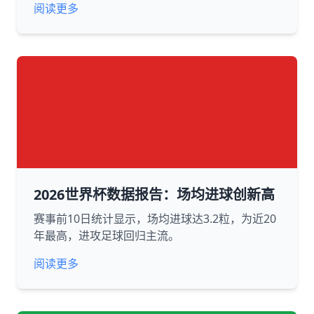
阅读更多
2026世界杯数据报告：场均进球创新高
赛事前10日统计显示，场均进球达3.2粒，为近20
年最高，进攻足球回归主流。
阅读更多