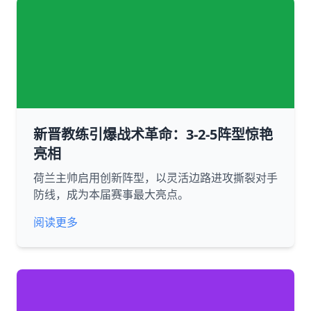
新晋教练引爆战术革命：3-2-5阵型惊艳
亮相
荷兰主帅启用创新阵型，以灵活边路进攻撕裂对手
防线，成为本届赛事最大亮点。
阅读更多