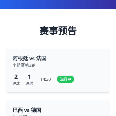
赛事预告
阿根廷 vs 法国
小组赛第3轮
2
1
14:30
进行中
进球
进球
巴西 vs 德国