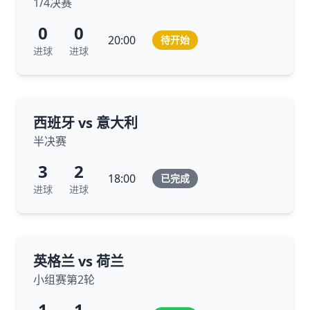
1/4决赛
0
0
20:00
待开始
进球
进球
西班牙 vs 意大利
半决赛
3
2
18:00
已完成
进球
进球
英格兰 vs 荷兰
小组赛第2轮
1
1