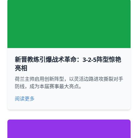
新晋教练引爆战术革命：3-2-5阵型惊艳
亮相
荷兰主帅启用创新阵型，以灵活边路进攻撕裂对手
防线，成为本届赛事最大亮点。
阅读更多