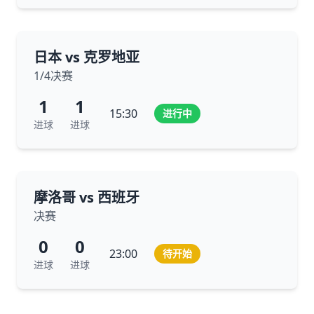
日本 vs 克罗地亚
1/4决赛
1
1
15:30
进行中
进球
进球
摩洛哥 vs 西班牙
决赛
0
0
23:00
待开始
进球
进球