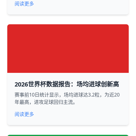
阅读更多
2026世界杯数据报告：场均进球创新高
赛事前10日统计显示，场均进球达3.2粒，为近20
年最高，进攻足球回归主流。
阅读更多