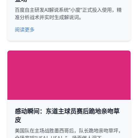
百度自主研发AI解说系统“小度”正式投入使用，精
准分析战术并实时生成解说词。
阅读更多
感动瞬间：东道主球员赛后跪地亲吻草
皮
美国队在主场战胜墨西哥后，队长跪地亲吻草坪，