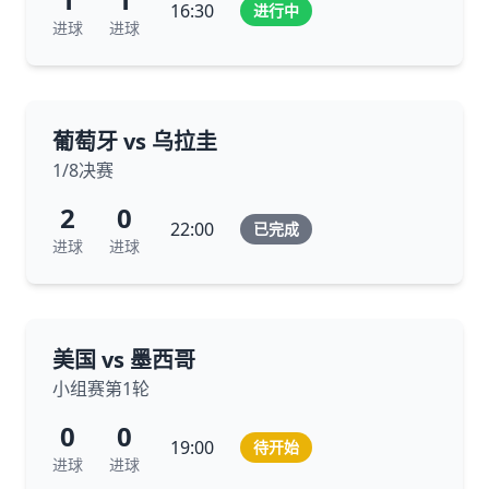
16:30
进行中
进球
进球
葡萄牙 vs 乌拉圭
1/8决赛
2
0
22:00
已完成
进球
进球
美国 vs 墨西哥
小组赛第1轮
0
0
19:00
待开始
进球
进球