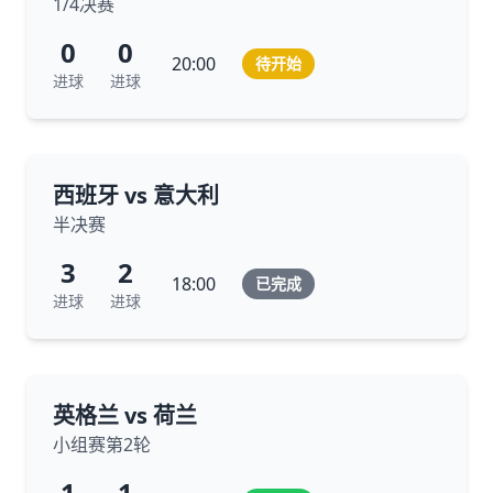
1/4决赛
0
0
20:00
待开始
进球
进球
西班牙 vs 意大利
半决赛
3
2
18:00
已完成
进球
进球
英格兰 vs 荷兰
小组赛第2轮
1
1