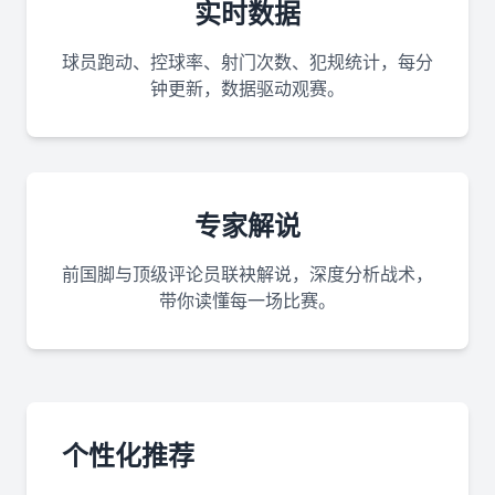
实时数据
球员跑动、控球率、射门次数、犯规统计，每分
钟更新，数据驱动观赛。
专家解说
前国脚与顶级评论员联袂解说，深度分析战术，
带你读懂每一场比赛。
个性化推荐