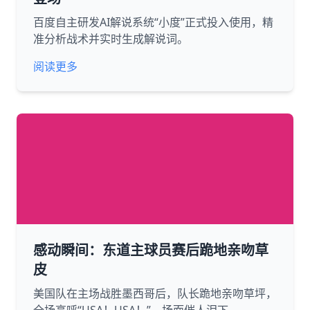
百度自主研发AI解说系统“小度”正式投入使用，精
准分析战术并实时生成解说词。
阅读更多
感动瞬间：东道主球员赛后跪地亲吻草
皮
美国队在主场战胜墨西哥后，队长跪地亲吻草坪，