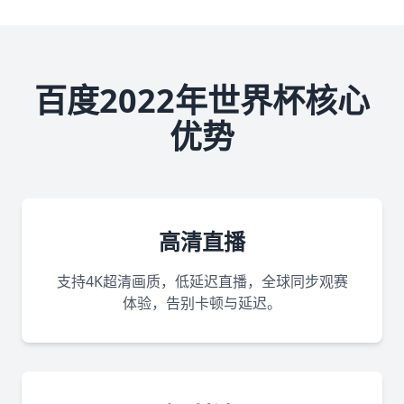
百度2022年世界杯核心
优势
高清直播
支持4K超清画质，低延迟直播，全球同步观赛
体验，告别卡顿与延迟。