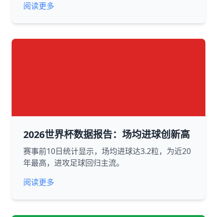
阅读更多
2026世界杯数据报告：场均进球创新高
赛事前10日统计显示，场均进球达3.2粒，为近20
年最高，进攻足球回归主流。
阅读更多