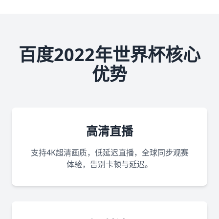
百度2022年世界杯核心
优势
高清直播
支持4K超清画质，低延迟直播，全球同步观赛
体验，告别卡顿与延迟。