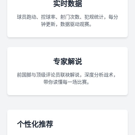
实时数据
球员跑动、控球率、射门次数、犯规统计，每分
钟更新，数据驱动观赛。
专家解说
前国脚与顶级评论员联袂解说，深度分析战术，
带你读懂每一场比赛。
个性化推荐