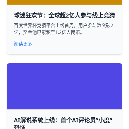
球迷狂欢节：全球超2亿人参与线上竞猜
百度世界杯竞猜平台上线首周，用户参与数突破2
亿，奖金池已累积至1.2亿人民币。
阅读更多
AI解说系统上线：首个AI评论员“小度”
登场