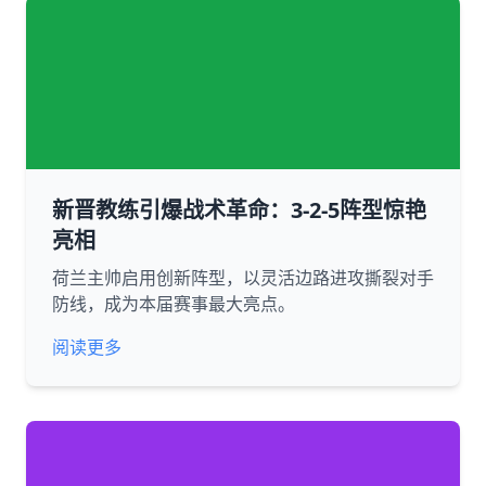
新晋教练引爆战术革命：3-2-5阵型惊艳
亮相
荷兰主帅启用创新阵型，以灵活边路进攻撕裂对手
防线，成为本届赛事最大亮点。
阅读更多