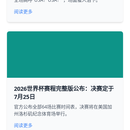
全场高呼“USA！USA！”，场面催人泪下。
阅读更多
2026世界杯赛程完整版公布：决赛定于
7月25日
官方公布全部64场比赛时间表，决赛将在美国加
州洛杉矶纪念体育场举行。
阅读更多