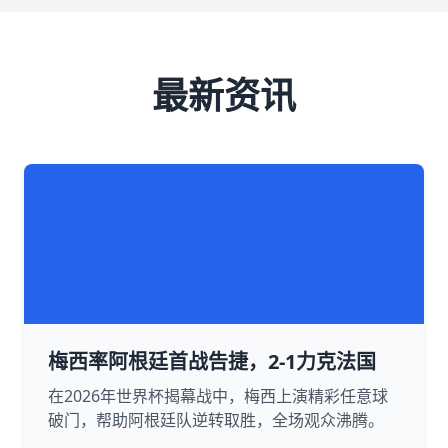
最新资讯
梅西率阿根廷首战告捷，2-1力克法国
在2026年世界杯揭幕战中，梅西上演精彩任意球
破门，帮助阿根廷队逆转取胜，全场观众沸腾。