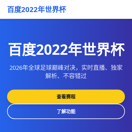
百度2022年世界杯
百度2022年世界杯
2026年全球足球巅峰对决，实时直播、独家
解析、不容错过
查看赛程
了解功能