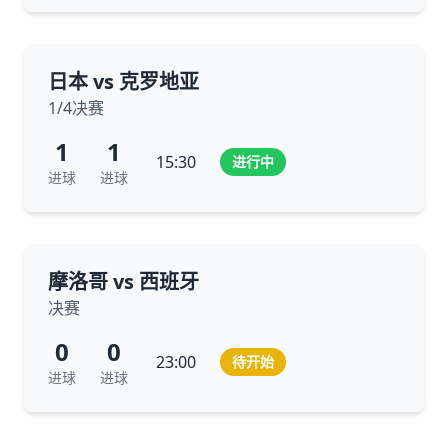
日本 vs 克罗地亚
1/4决赛
1
1
15:30
进行中
进球
进球
摩洛哥 vs 西班牙
决赛
0
0
23:00
待开始
进球
进球