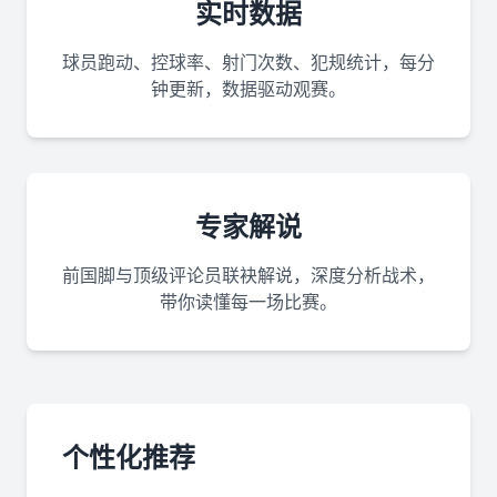
实时数据
球员跑动、控球率、射门次数、犯规统计，每分
钟更新，数据驱动观赛。
专家解说
前国脚与顶级评论员联袂解说，深度分析战术，
带你读懂每一场比赛。
个性化推荐