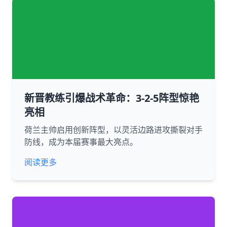
新晋教练引爆战术革命：3-2-5阵型惊艳
亮相
荷兰主帅启用创新阵型，以灵活边路进攻撕裂对手
防线，成为本届赛事最大亮点。
阅读更多