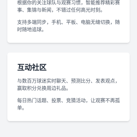
根据你的关注球队与观赛习惯，智能推荐精彩赛
事、集锦与新闻，不错过任何高光时刻。
支持多端同步，手机、平板、电脑无缝切换，随
时随地追球。
互动社区
与数百万球迷实时聊天、预测比分、发表观点，
赢取积分兑换周边礼品。
每日热门话题、投票、竞猜活动，让观赛不再孤
单。