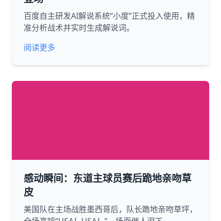
百度自主研发AI解说系统“小度”正式投入使用，精
准分析战术并实时生成解说词。
阅读更多
感动瞬间：东道主球员赛后跪地亲吻草
皮
美国队在主场战胜墨西哥后，队长跪地亲吻草坪，