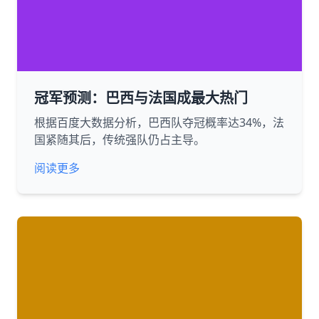
冠军预测：巴西与法国成最大热门
根据百度大数据分析，巴西队夺冠概率达34%，法
国紧随其后，传统强队仍占主导。
阅读更多