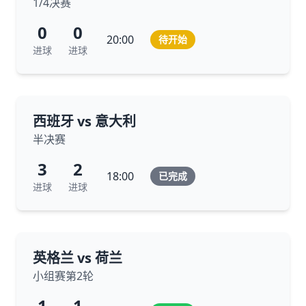
1/4决赛
0
0
20:00
待开始
进球
进球
西班牙 vs 意大利
半决赛
3
2
18:00
已完成
进球
进球
英格兰 vs 荷兰
小组赛第2轮
1
1