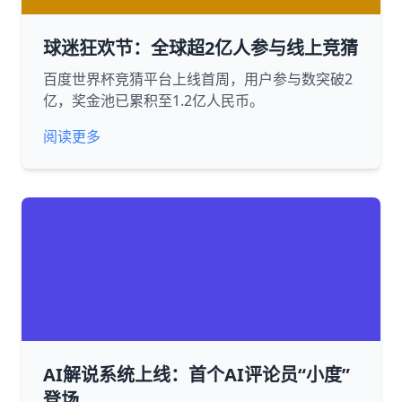
球迷狂欢节：全球超2亿人参与线上竞猜
百度世界杯竞猜平台上线首周，用户参与数突破2
亿，奖金池已累积至1.2亿人民币。
阅读更多
AI解说系统上线：首个AI评论员“小度”
登场