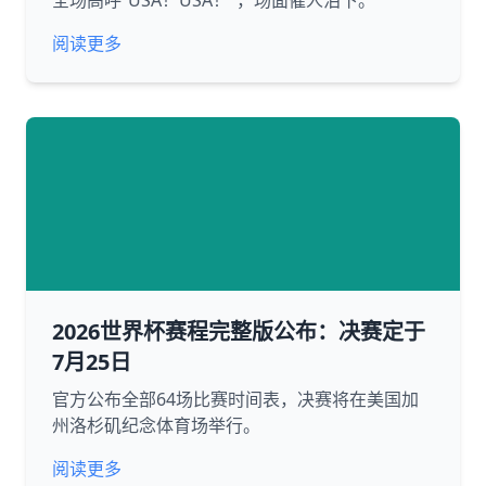
全场高呼“USA！USA！”，场面催人泪下。
阅读更多
2026世界杯赛程完整版公布：决赛定于
7月25日
官方公布全部64场比赛时间表，决赛将在美国加
州洛杉矶纪念体育场举行。
阅读更多