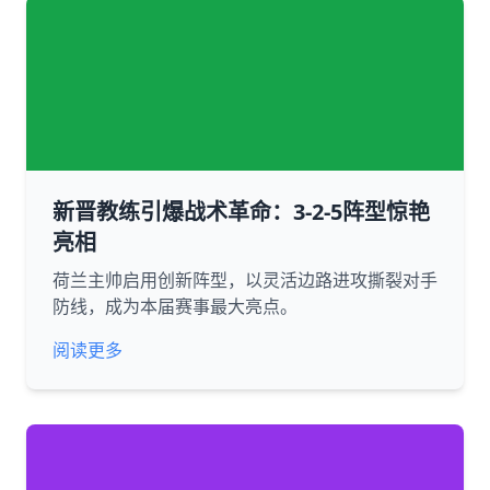
新晋教练引爆战术革命：3-2-5阵型惊艳
亮相
荷兰主帅启用创新阵型，以灵活边路进攻撕裂对手
防线，成为本届赛事最大亮点。
阅读更多