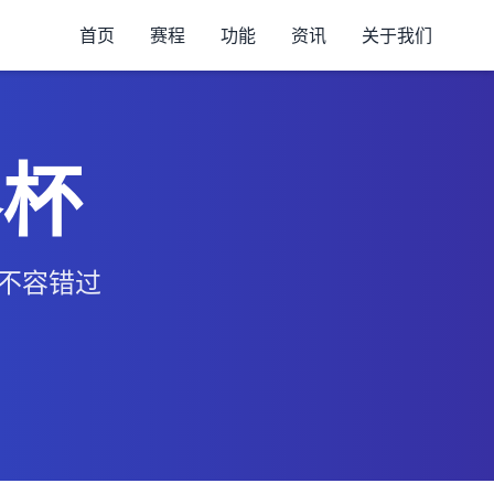
首页
赛程
功能
资讯
关于我们
界杯
、不容错过