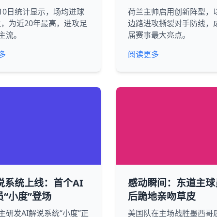
10日统计显示，场均进球
荷兰主帅启用创新阵型，
2粒，为近20年最高，进攻足
边路进攻撕裂对手防线，
主流。
届赛事最大亮点。
多
阅读更多
说系统上线：首个AI
感动瞬间：东道主球
员“小度”登场
后跪地亲吻草皮
主研发AI解说系统“小度”正
美国队在主场战胜墨西哥