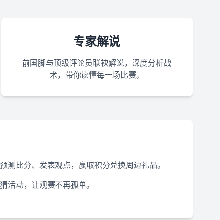
专家解说
前国脚与顶级评论员联袂解说，深度分析战
术，带你读懂每一场比赛。
预测比分、发表观点，赢取积分兑换周边礼品。
猜活动，让观赛不再孤单。