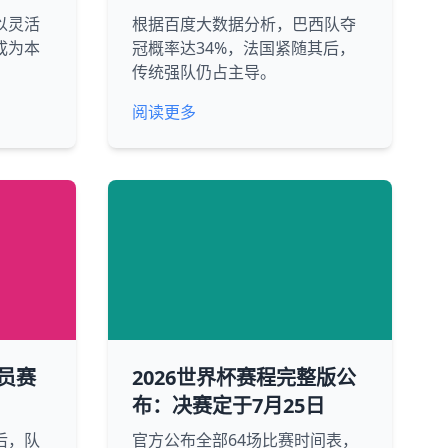
以灵活
根据百度大数据分析，巴西队夺
成为本
冠概率达34%，法国紧随其后，
传统强队仍占主导。
阅读更多
员赛
2026世界杯赛程完整版公
布：决赛定于7月25日
后，队
官方公布全部64场比赛时间表，