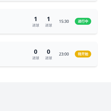
1
1
15:30
进行中
进球
进球
0
0
23:00
待开始
进球
进球