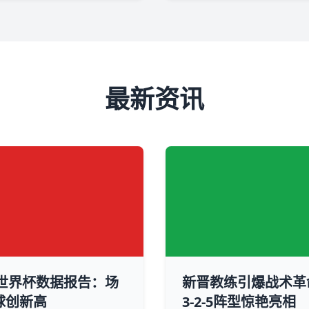
最新资讯
6世界杯数据报告：场
新晋教练引爆战术革
球创新高
3-2-5阵型惊艳亮相