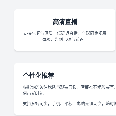
高清直播
支持4K超清画质，低延迟直播，全球同步观赛
体验，告别卡顿与延迟。
个性化推荐
根据你的关注球队与观赛习惯，智能推荐精彩赛事
何高光时刻。
支持多端同步，手机、平板、电脑无缝切换，随时