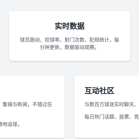
实时数据
球员跑动、控球率、射门次数、犯规统计，每
分钟更新，数据驱动观赛。
互动社区
、集锦与新闻，不错过任
与数百万球迷实时聊天、
每日热门话题、投票、竞
随地追球。