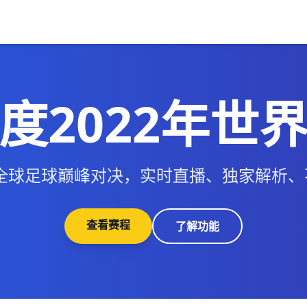
度2022年世
年全球足球巅峰对决，实时直播、独家解析
查看赛程
了解功能