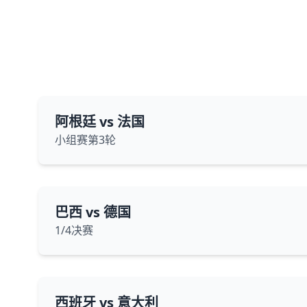
阿根廷 vs 法国
小组赛第3轮
巴西 vs 德国
1/4决赛
西班牙 vs 意大利