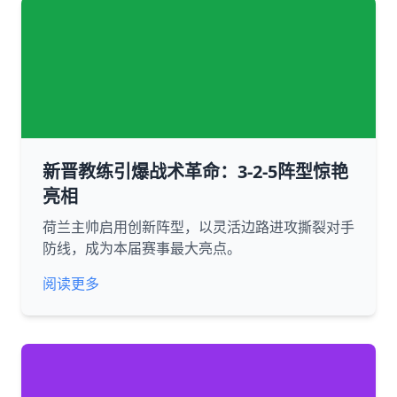
新晋教练引爆战术革命：3-2-5阵型惊艳
亮相
荷兰主帅启用创新阵型，以灵活边路进攻撕裂对手
防线，成为本届赛事最大亮点。
阅读更多