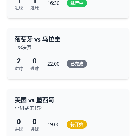
16:30
进行中
进球
进球
葡萄牙 vs 乌拉圭
1/8决赛
2
0
22:00
已完成
进球
进球
美国 vs 墨西哥
小组赛第1轮
0
0
19:00
待开始
进球
进球