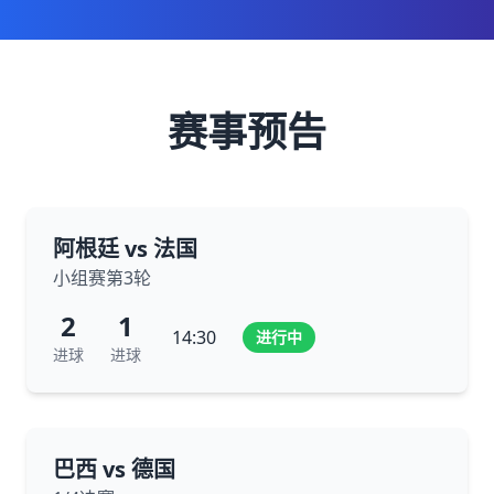
赛事预告
阿根廷 vs 法国
小组赛第3轮
2
1
14:30
进行中
进球
进球
巴西 vs 德国