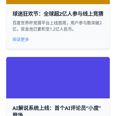
球迷狂欢节：全球超2亿人参与线上竞猜
百度世界杯竞猜平台上线首周，用户参与数突破2
亿，奖金池已累积至1.2亿人民币。
阅读更多
AI解说系统上线：首个AI评论员“小度”
登场