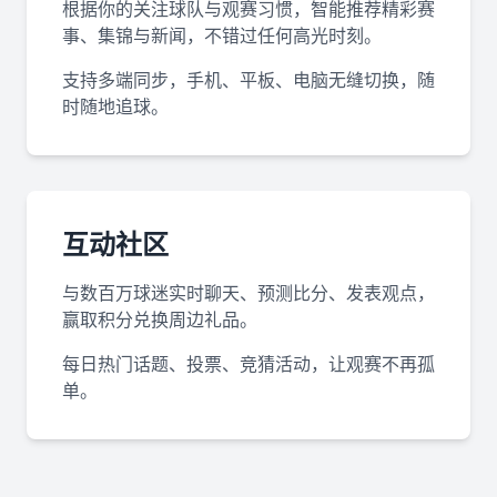
根据你的关注球队与观赛习惯，智能推荐精彩赛
事、集锦与新闻，不错过任何高光时刻。
支持多端同步，手机、平板、电脑无缝切换，随
时随地追球。
互动社区
与数百万球迷实时聊天、预测比分、发表观点，
赢取积分兑换周边礼品。
每日热门话题、投票、竞猜活动，让观赛不再孤
单。