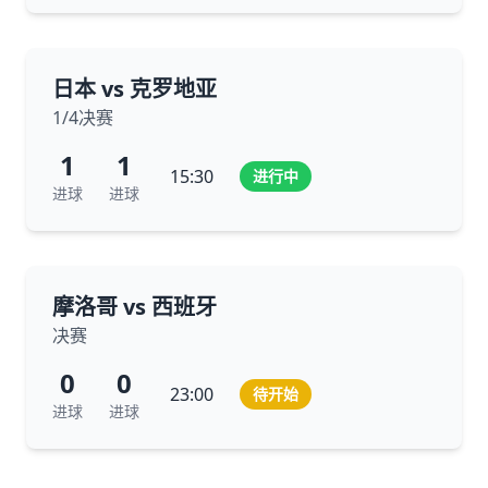
日本 vs 克罗地亚
1/4决赛
1
1
15:30
进行中
进球
进球
摩洛哥 vs 西班牙
决赛
0
0
23:00
待开始
进球
进球