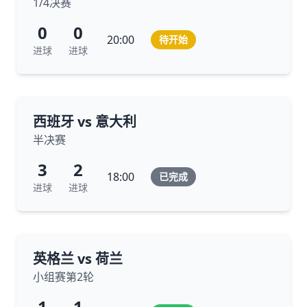
1/4决赛
0
0
20:00
待开始
进球
进球
西班牙 vs 意大利
半决赛
3
2
18:00
已完成
进球
进球
英格兰 vs 荷兰
小组赛第2轮
1
1