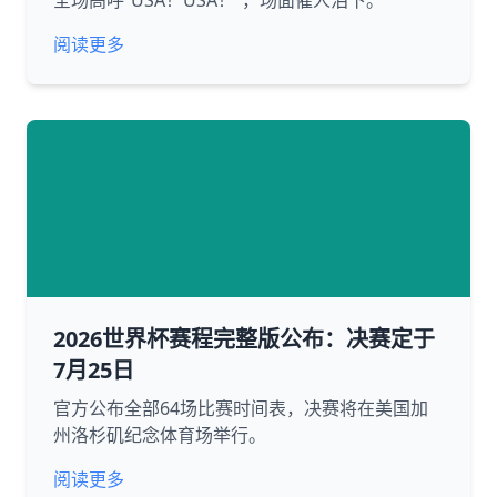
全场高呼“USA！USA！”，场面催人泪下。
阅读更多
2026世界杯赛程完整版公布：决赛定于
7月25日
官方公布全部64场比赛时间表，决赛将在美国加
州洛杉矶纪念体育场举行。
阅读更多