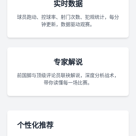
实时数据
球员跑动、控球率、射门次数、犯规统计，每分
钟更新，数据驱动观赛。
专家解说
前国脚与顶级评论员联袂解说，深度分析战术，
带你读懂每一场比赛。
个性化推荐