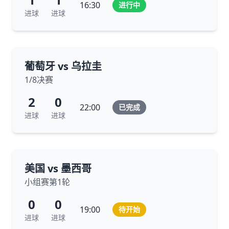
16:30
进行中
进球
进球
葡萄牙 vs 乌拉圭
1/8决赛
2
0
22:00
已完成
进球
进球
美国 vs 墨西哥
小组赛第1轮
0
0
19:00
待开始
进球
进球