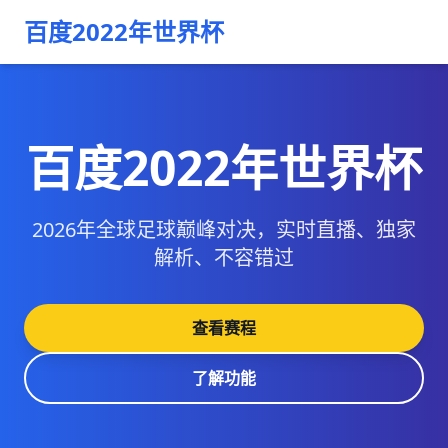
百度2022年世界杯
百度2022年世界杯
2026年全球足球巅峰对决，实时直播、独家
解析、不容错过
查看赛程
了解功能