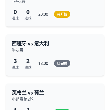
1/4决赛
0
0
20:00
待开始
进球
进球
西班牙 vs 意大利
半决赛
3
2
18:00
已完成
进球
进球
英格兰 vs 荷兰
小组赛第2轮
1
1