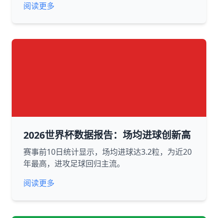
阅读更多
2026世界杯数据报告：场均进球创新高
赛事前10日统计显示，场均进球达3.2粒，为近20
年最高，进攻足球回归主流。
阅读更多