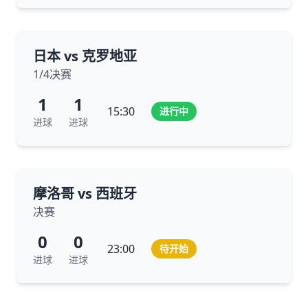
日本 vs 克罗地亚
1/4决赛
1
1
15:30
进行中
进球
进球
摩洛哥 vs 西班牙
决赛
0
0
23:00
待开始
进球
进球