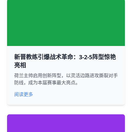
新晋教练引爆战术革命：3-2-5阵型惊艳
亮相
荷兰主帅启用创新阵型，以灵活边路进攻撕裂对手
防线，成为本届赛事最大亮点。
阅读更多