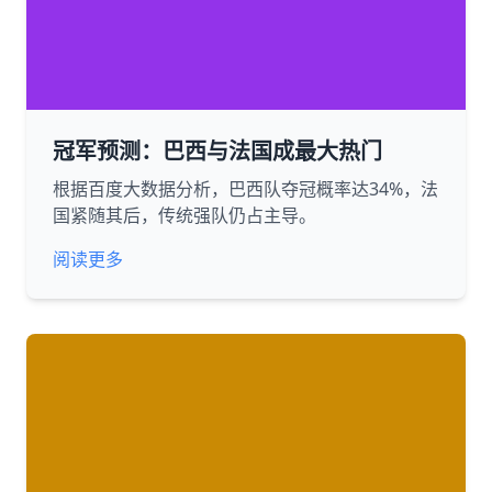
冠军预测：巴西与法国成最大热门
根据百度大数据分析，巴西队夺冠概率达34%，法
国紧随其后，传统强队仍占主导。
阅读更多