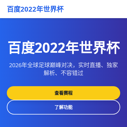
百度2022年世界杯
百度2022年世界杯
2026年全球足球巅峰对决，实时直播、独家
解析、不容错过
查看赛程
了解功能