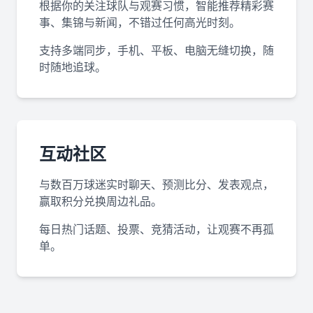
根据你的关注球队与观赛习惯，智能推荐精彩赛
事、集锦与新闻，不错过任何高光时刻。
支持多端同步，手机、平板、电脑无缝切换，随
时随地追球。
互动社区
与数百万球迷实时聊天、预测比分、发表观点，
赢取积分兑换周边礼品。
每日热门话题、投票、竞猜活动，让观赛不再孤
单。