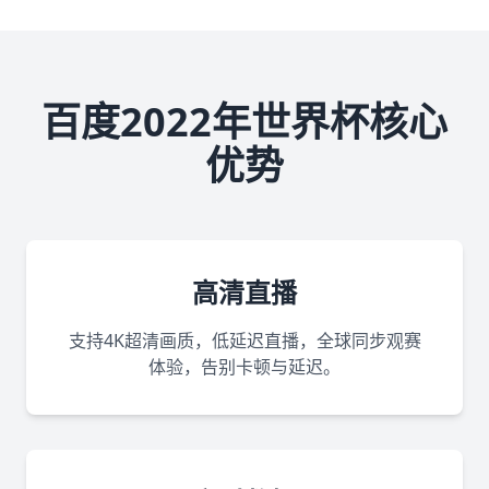
百度2022年世界杯核心
优势
高清直播
支持4K超清画质，低延迟直播，全球同步观赛
体验，告别卡顿与延迟。