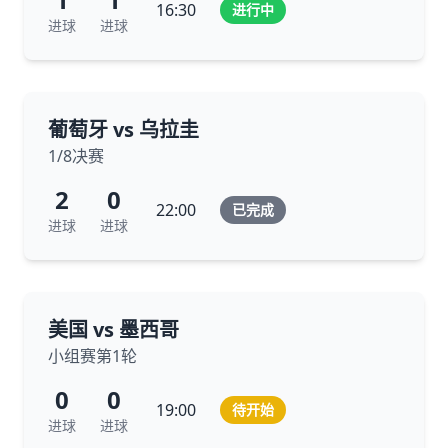
16:30
进行中
进球
进球
葡萄牙 vs 乌拉圭
1/8决赛
2
0
22:00
已完成
进球
进球
美国 vs 墨西哥
小组赛第1轮
0
0
19:00
待开始
进球
进球