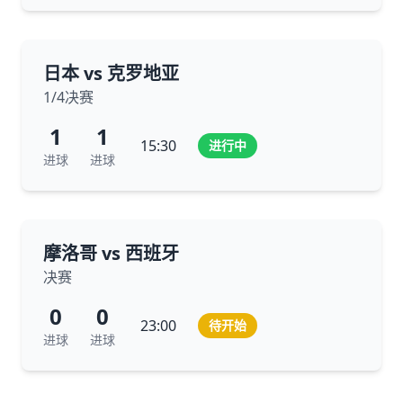
日本 vs 克罗地亚
1/4决赛
1
1
15:30
进行中
进球
进球
摩洛哥 vs 西班牙
决赛
0
0
23:00
待开始
进球
进球