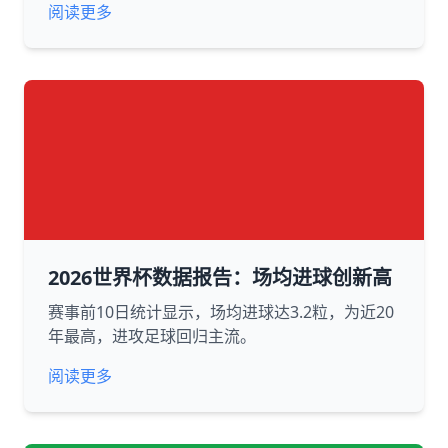
阅读更多
2026世界杯数据报告：场均进球创新高
赛事前10日统计显示，场均进球达3.2粒，为近20
年最高，进攻足球回归主流。
阅读更多