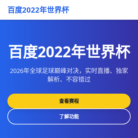
百度2022年世界杯
百度2022年世界杯
2026年全球足球巅峰对决，实时直播、独家
解析、不容错过
查看赛程
了解功能