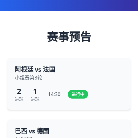
赛事预告
阿根廷 vs 法国
小组赛第3轮
2
1
14:30
进行中
进球
进球
巴西 vs 德国