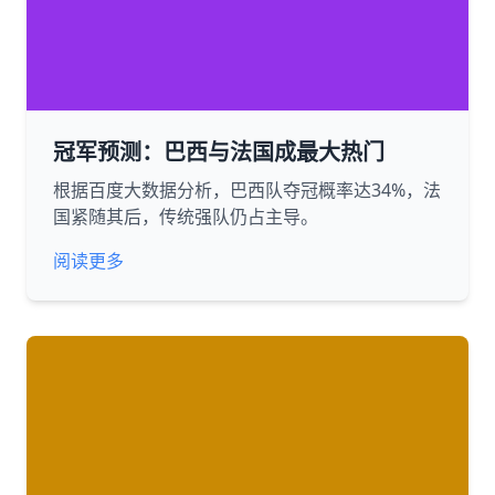
冠军预测：巴西与法国成最大热门
根据百度大数据分析，巴西队夺冠概率达34%，法
国紧随其后，传统强队仍占主导。
阅读更多