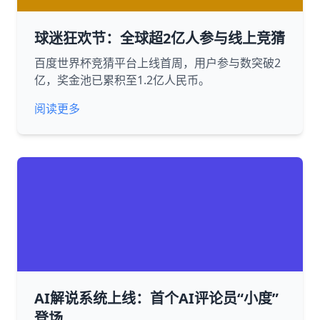
球迷狂欢节：全球超2亿人参与线上竞猜
百度世界杯竞猜平台上线首周，用户参与数突破2
亿，奖金池已累积至1.2亿人民币。
阅读更多
AI解说系统上线：首个AI评论员“小度”
登场