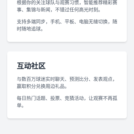
根据你的关注球队与观赛习惯，智能推荐精彩赛
事、集锦与新闻，不错过任何高光时刻。
支持多端同步，手机、平板、电脑无缝切换，随
时随地追球。
互动社区
与数百万球迷实时聊天、预测比分、发表观点，
赢取积分兑换周边礼品。
每日热门话题、投票、竞猜活动，让观赛不再孤
单。