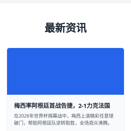
最新资讯
梅西率阿根廷首战告捷，2-1力克法国
在2026年世界杯揭幕战中，梅西上演精彩任意球
破门，帮助阿根廷队逆转取胜，全场观众沸腾。