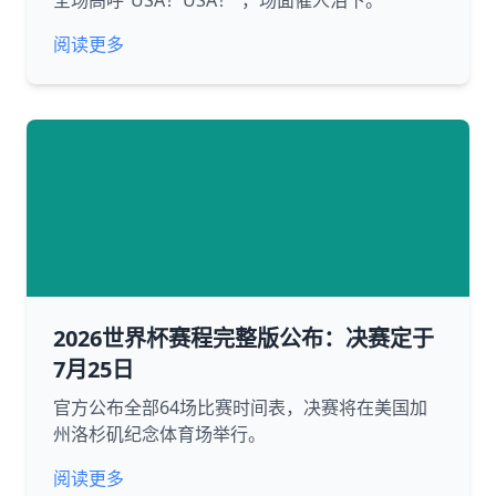
全场高呼“USA！USA！”，场面催人泪下。
阅读更多
2026世界杯赛程完整版公布：决赛定于
7月25日
官方公布全部64场比赛时间表，决赛将在美国加
州洛杉矶纪念体育场举行。
阅读更多