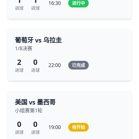
16:30
进行中
进球
进球
葡萄牙 vs 乌拉圭
1/8决赛
2
0
22:00
已完成
进球
进球
美国 vs 墨西哥
小组赛第1轮
0
0
19:00
待开始
进球
进球