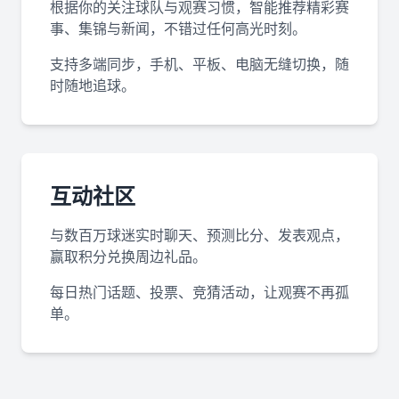
根据你的关注球队与观赛习惯，智能推荐精彩赛
事、集锦与新闻，不错过任何高光时刻。
支持多端同步，手机、平板、电脑无缝切换，随
时随地追球。
互动社区
与数百万球迷实时聊天、预测比分、发表观点，
赢取积分兑换周边礼品。
每日热门话题、投票、竞猜活动，让观赛不再孤
单。