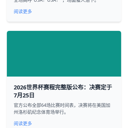
全场高呼“USA！USA！”，场面催人泪下。
阅读更多
2026世界杯赛程完整版公布：决赛定于
7月25日
官方公布全部64场比赛时间表，决赛将在美国加
州洛杉矶纪念体育场举行。
阅读更多