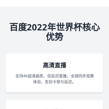
百度2022年世界杯核心
优势
高清直播
支持4K超清画质，低延迟直播，全球同步观赛
体验，告别卡顿与延迟。