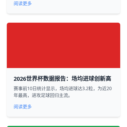
阅读更多
2026世界杯数据报告：场均进球创新高
赛事前10日统计显示，场均进球达3.2粒，为近20
年最高，进攻足球回归主流。
阅读更多