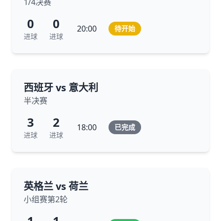
1/4决赛
0
0
20:00
待开始
进球
进球
西班牙 vs 意大利
半决赛
3
2
18:00
已完成
进球
进球
英格兰 vs 荷兰
小组赛第2轮
1
1