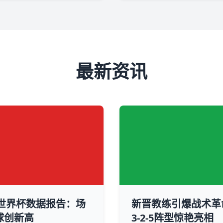
最新资讯
6世界杯数据报告：场
新晋教练引爆战术革
球创新高
3-2-5阵型惊艳亮相