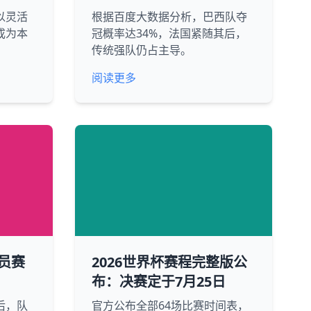
以灵活
根据百度大数据分析，巴西队夺
成为本
冠概率达34%，法国紧随其后，
传统强队仍占主导。
阅读更多
员赛
2026世界杯赛程完整版公
布：决赛定于7月25日
后，队
官方公布全部64场比赛时间表，