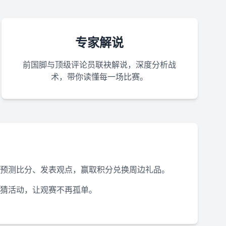
专家解说
前国脚与顶级评论员联袂解说，深度分析战
术，带你读懂每一场比赛。
预测比分、发表观点，赢取积分兑换周边礼品。
猜活动，让观赛不再孤单。