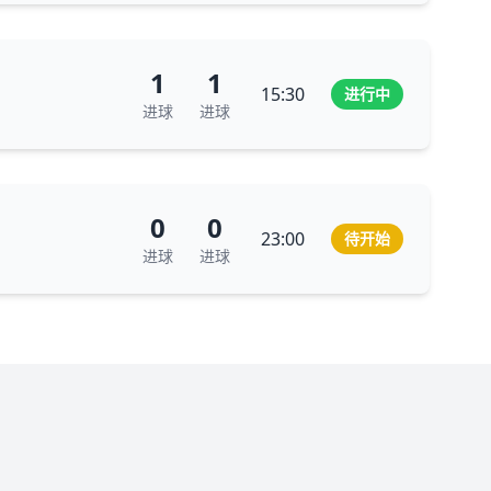
1
1
15:30
进行中
进球
进球
0
0
23:00
待开始
进球
进球