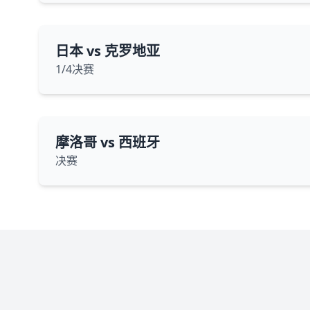
日本 vs 克罗地亚
1/4决赛
摩洛哥 vs 西班牙
决赛