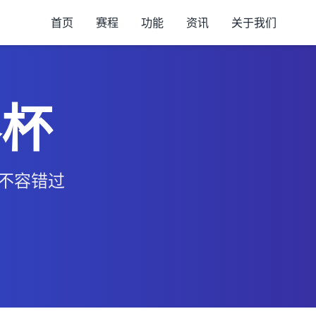
首页
赛程
功能
资讯
关于我们
界杯
、不容错过