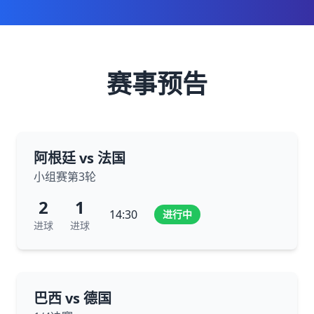
赛事预告
阿根廷 vs 法国
小组赛第3轮
2
1
14:30
进行中
进球
进球
巴西 vs 德国