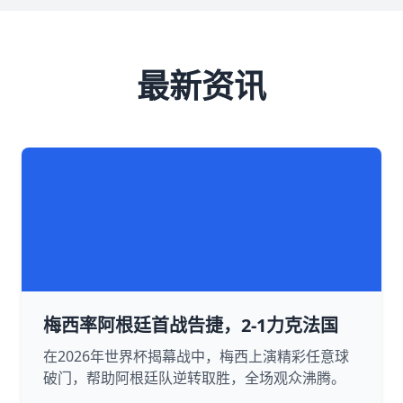
最新资讯
梅西率阿根廷首战告捷，2-1力克法国
在2026年世界杯揭幕战中，梅西上演精彩任意球
破门，帮助阿根廷队逆转取胜，全场观众沸腾。