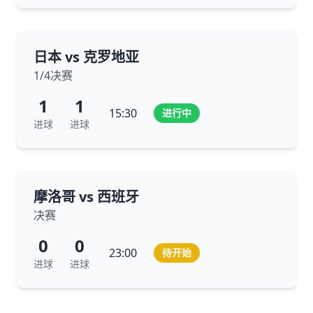
日本 vs 克罗地亚
1/4决赛
1
1
15:30
进行中
进球
进球
摩洛哥 vs 西班牙
决赛
0
0
23:00
待开始
进球
进球