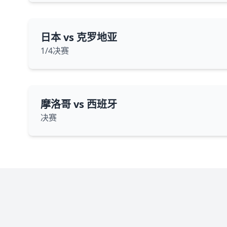
日本 vs 克罗地亚
1/4决赛
摩洛哥 vs 西班牙
决赛