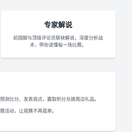
专家解说
前国脚与顶级评论员联袂解说，深度分析战
术，带你读懂每一场比赛。
预测比分、发表观点，赢取积分兑换周边礼品。
猜活动，让观赛不再孤单。