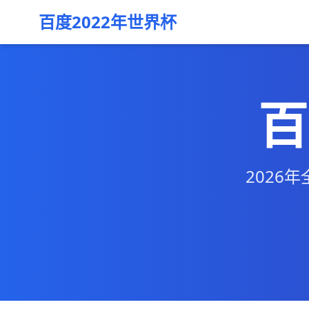
百度2022年世界杯
百
2026