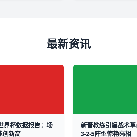
最新资讯
6世界杯数据报告：场
新晋教练引爆战术革
球创新高
3-2-5阵型惊艳亮相