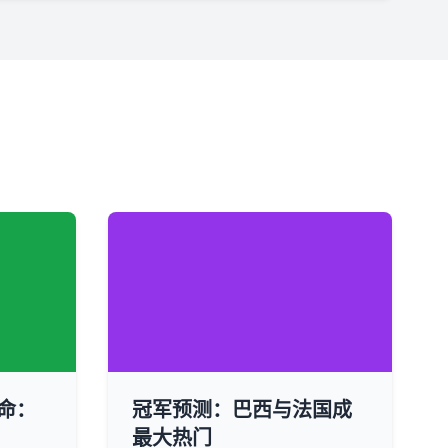
命：
冠军预测：巴西与法国成
最大热门