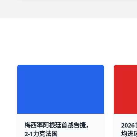
梅西率阿根廷首战告捷，
202
2-1力克法国
均进