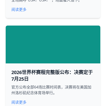
全场高呼“USA！USA！”，场面催人泪下。
阅读更多
2026世界杯赛程完整版公布：决赛定于
7月25日
官方公布全部64场比赛时间表，决赛将在美国加
州洛杉矶纪念体育场举行。
阅读更多