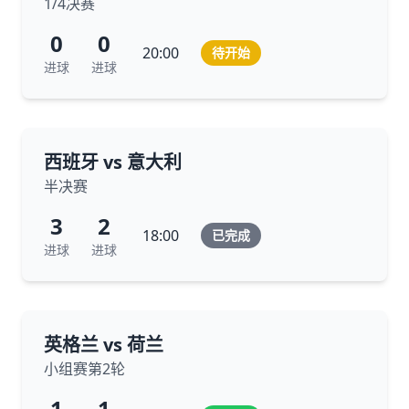
1/4决赛
0
0
20:00
待开始
进球
进球
西班牙 vs 意大利
半决赛
3
2
18:00
已完成
进球
进球
英格兰 vs 荷兰
小组赛第2轮
1
1