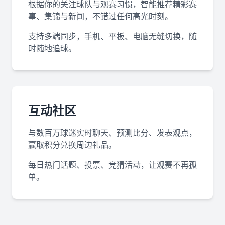
根据你的关注球队与观赛习惯，智能推荐精彩赛
事、集锦与新闻，不错过任何高光时刻。
支持多端同步，手机、平板、电脑无缝切换，随
时随地追球。
互动社区
与数百万球迷实时聊天、预测比分、发表观点，
赢取积分兑换周边礼品。
每日热门话题、投票、竞猜活动，让观赛不再孤
单。