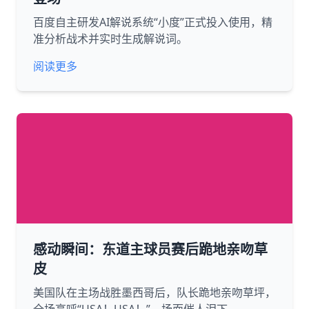
百度自主研发AI解说系统“小度”正式投入使用，精
准分析战术并实时生成解说词。
阅读更多
感动瞬间：东道主球员赛后跪地亲吻草
皮
美国队在主场战胜墨西哥后，队长跪地亲吻草坪，