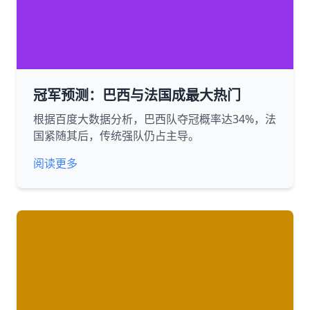
冠军预测：巴西与法国成最大热门
根据百度大数据分析，巴西队夺冠概率达34%，法
国紧随其后，传统强队仍占主导。
阅读更多