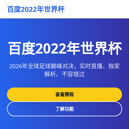
百度2022年世界杯
百度2022年世界杯
2026年全球足球巅峰对决，实时直播、独家
解析、不容错过
查看赛程
了解功能