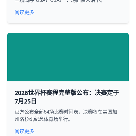
全场高呼“USA！USA！”，场面催人泪下。
阅读更多
2026世界杯赛程完整版公布：决赛定于
7月25日
官方公布全部64场比赛时间表，决赛将在美国加
州洛杉矶纪念体育场举行。
阅读更多