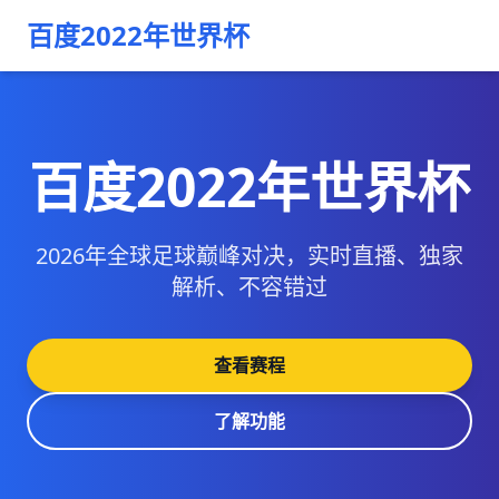
百度2022年世界杯
百度2022年世界杯
2026年全球足球巅峰对决，实时直播、独家
解析、不容错过
查看赛程
了解功能