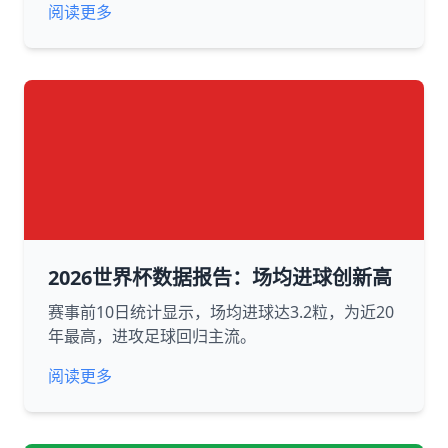
阅读更多
2026世界杯数据报告：场均进球创新高
赛事前10日统计显示，场均进球达3.2粒，为近20
年最高，进攻足球回归主流。
阅读更多