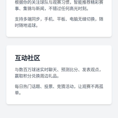
根据你的关注球队与观赛习惯，智能推荐精彩赛
事、集锦与新闻，不错过任何高光时刻。
支持多端同步，手机、平板、电脑无缝切换，随
时随地追球。
互动社区
与数百万球迷实时聊天、预测比分、发表观点，
赢取积分兑换周边礼品。
每日热门话题、投票、竞猜活动，让观赛不再孤
单。