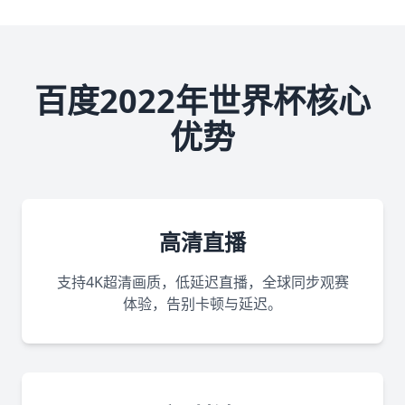
百度2022年世界杯核心
优势
高清直播
支持4K超清画质，低延迟直播，全球同步观赛
体验，告别卡顿与延迟。