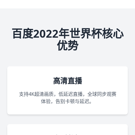
百度2022年世界杯核心
优势
高清直播
支持4K超清画质，低延迟直播，全球同步观赛
体验，告别卡顿与延迟。