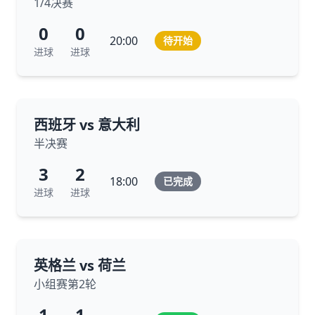
1/4决赛
0
0
20:00
待开始
进球
进球
西班牙 vs 意大利
半决赛
3
2
18:00
已完成
进球
进球
英格兰 vs 荷兰
小组赛第2轮
1
1