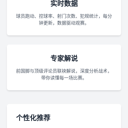
实时数据
球员跑动、控球率、射门次数、犯规统计，每分
钟更新，数据驱动观赛。
专家解说
前国脚与顶级评论员联袂解说，深度分析战术，
带你读懂每一场比赛。
个性化推荐