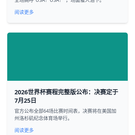
全场高呼“USA！USA！”，场面催人泪下。
阅读更多
2026世界杯赛程完整版公布：决赛定于
7月25日
官方公布全部64场比赛时间表，决赛将在美国加
州洛杉矶纪念体育场举行。
阅读更多