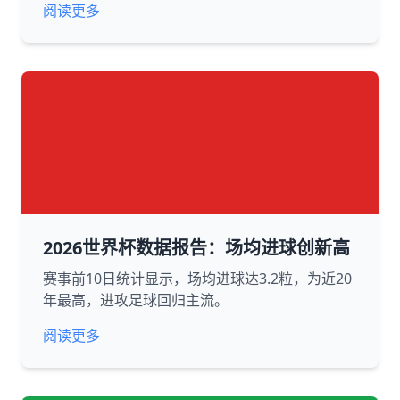
阅读更多
2026世界杯数据报告：场均进球创新高
赛事前10日统计显示，场均进球达3.2粒，为近20
年最高，进攻足球回归主流。
阅读更多