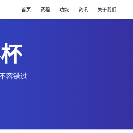
首页
赛程
功能
资讯
关于我们
界杯
、不容错过