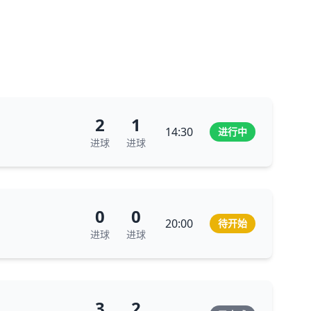
2
1
14:30
进行中
进球
进球
0
0
20:00
待开始
进球
进球
3
2