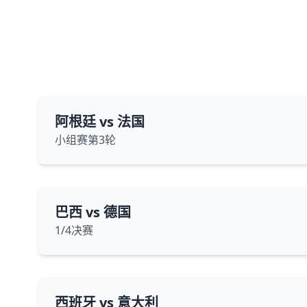
阿根廷 vs 法国
小组赛第3轮
巴西 vs 德国
1/4决赛
西班牙 vs 意大利