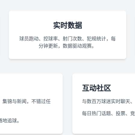
实时数据
球员跑动、控球率、射门次数、犯规统计，每
分钟更新，数据驱动观赛。
互动社区
、集锦与新闻，不错过任
与数百万球迷实时聊天、
每日热门话题、投票、竞
随地追球。