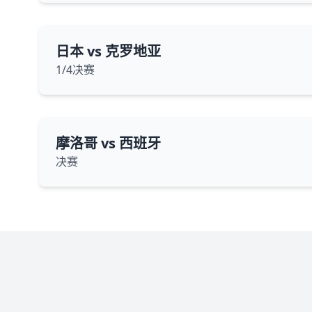
日本 vs 克罗地亚
1/4决赛
摩洛哥 vs 西班牙
决赛