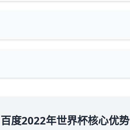
百度2022年世界杯核心优势