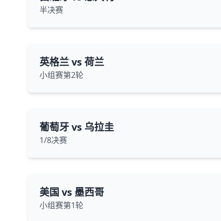
半决赛
英格兰 vs 荷兰
小组赛第2轮
葡萄牙 vs 乌拉圭
1/8决赛
美国 vs 墨西哥
小组赛第1轮