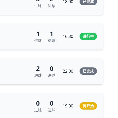
18:00
已完成
进球
进球
1
1
16:30
进行中
进球
进球
2
0
22:00
已完成
进球
进球
0
0
19:00
待开始
进球
进球