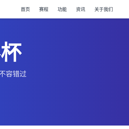
首页
赛程
功能
资讯
关于我们
界杯
、不容错过