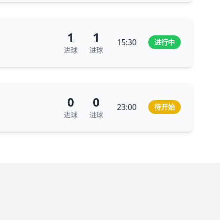
1
1
15:30
进行中
进球
进球
0
0
23:00
待开始
进球
进球