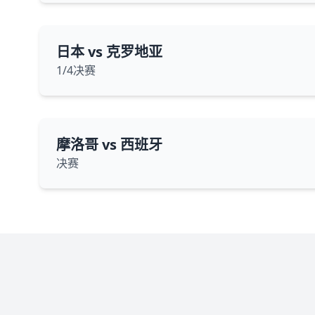
日本 vs 克罗地亚
1/4决赛
摩洛哥 vs 西班牙
决赛