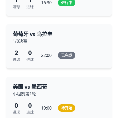
16:30
进行中
进球
进球
葡萄牙 vs 乌拉圭
1/8决赛
2
0
22:00
已完成
进球
进球
美国 vs 墨西哥
小组赛第1轮
0
0
19:00
待开始
进球
进球