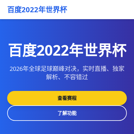
百度2022年世界杯
百度2022年世界杯
2026年全球足球巅峰对决，实时直播、独家
解析、不容错过
查看赛程
了解功能