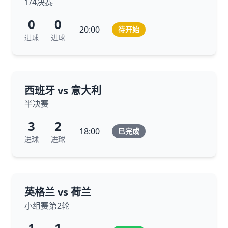
1/4决赛
0
0
20:00
待开始
进球
进球
西班牙 vs 意大利
半决赛
3
2
18:00
已完成
进球
进球
英格兰 vs 荷兰
小组赛第2轮
1
1