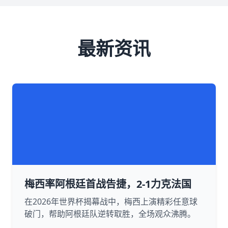
最新资讯
梅西率阿根廷首战告捷，2-1力克法国
在2026年世界杯揭幕战中，梅西上演精彩任意球
破门，帮助阿根廷队逆转取胜，全场观众沸腾。