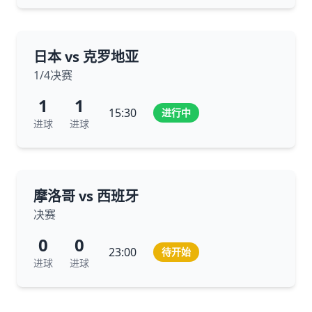
日本 vs 克罗地亚
1/4决赛
1
1
15:30
进行中
进球
进球
摩洛哥 vs 西班牙
决赛
0
0
23:00
待开始
进球
进球