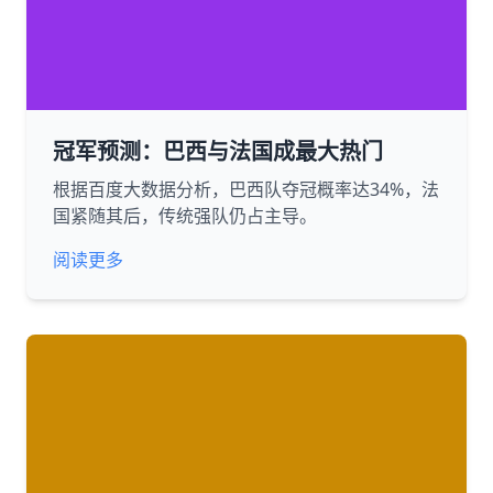
冠军预测：巴西与法国成最大热门
根据百度大数据分析，巴西队夺冠概率达34%，法
国紧随其后，传统强队仍占主导。
阅读更多