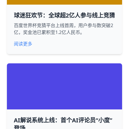
球迷狂欢节：全球超2亿人参与线上竞猜
百度世界杯竞猜平台上线首周，用户参与数突破2
亿，奖金池已累积至1.2亿人民币。
阅读更多
AI解说系统上线：首个AI评论员“小度”
登场