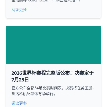
全场高呼“USA！USA！”，场面催人泪下。
阅读更多
2026世界杯赛程完整版公布：决赛定于
7月25日
官方公布全部64场比赛时间表，决赛将在美国加
州洛杉矶纪念体育场举行。
阅读更多