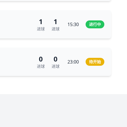
1
1
15:30
进行中
进球
进球
0
0
23:00
待开始
进球
进球