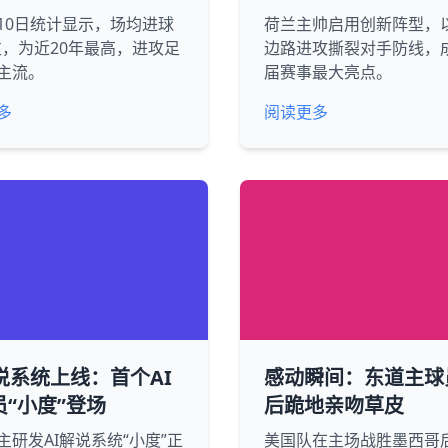
10日统计显示，场均进球
荷兰主帅启用创新阵型，
2粒，为近20年最高，进攻足
边路进攻撕裂对手防线，
主流。
届赛事最大亮点。
多
阅读更多
说系统上线：首个AI
感动瞬间：东道主球
员“小度”登场
后跪地亲吻草皮
主研发AI解说系统“小度”正
美国队在主场战胜墨西哥