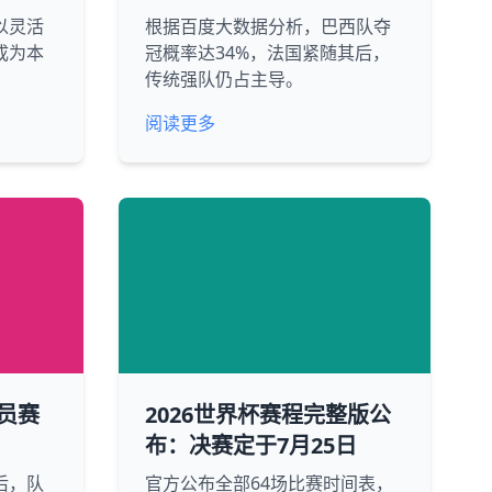
以灵活
根据百度大数据分析，巴西队夺
成为本
冠概率达34%，法国紧随其后，
传统强队仍占主导。
阅读更多
员赛
2026世界杯赛程完整版公
布：决赛定于7月25日
后，队
官方公布全部64场比赛时间表，