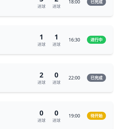
18:00
已完成
进球
进球
1
1
16:30
进行中
进球
进球
2
0
22:00
已完成
进球
进球
0
0
19:00
待开始
进球
进球