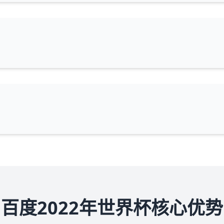
百度2022年世界杯核心优势