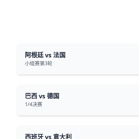
阿根廷 vs 法国
小组赛第3轮
巴西 vs 德国
1/4决赛
西班牙 vs 意大利