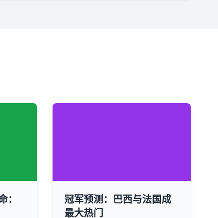
命：
冠军预测：巴西与法国成
最大热门