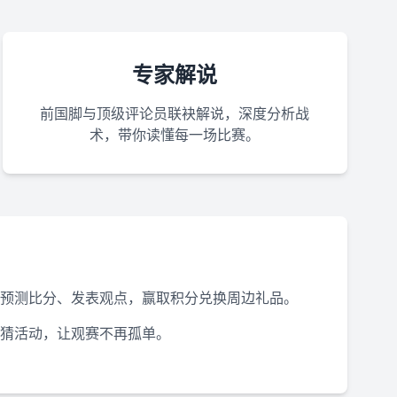
专家解说
前国脚与顶级评论员联袂解说，深度分析战
术，带你读懂每一场比赛。
预测比分、发表观点，赢取积分兑换周边礼品。
猜活动，让观赛不再孤单。