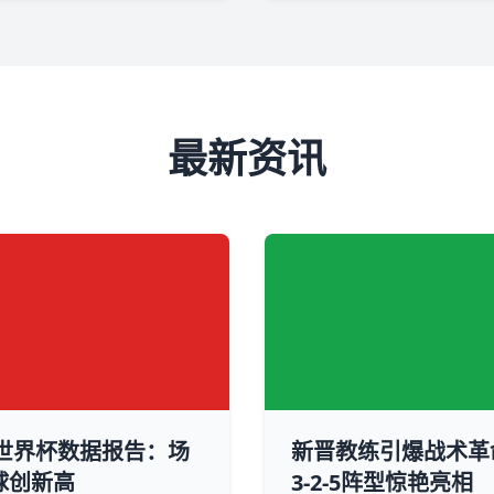
最新资讯
6世界杯数据报告：场
新晋教练引爆战术革
球创新高
3-2-5阵型惊艳亮相