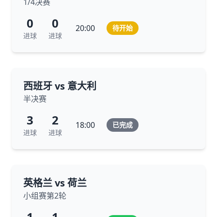
1/4决赛
0
0
20:00
待开始
进球
进球
西班牙 vs 意大利
半决赛
3
2
18:00
已完成
进球
进球
英格兰 vs 荷兰
小组赛第2轮
1
1