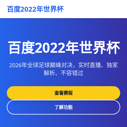
百度2022年世界杯
百度2022年世界杯
2026年全球足球巅峰对决，实时直播、独家
解析、不容错过
查看赛程
了解功能