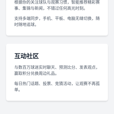
根据你的关注球队与观赛习惯，智能推荐精彩赛
事、集锦与新闻，不错过任何高光时刻。
支持多端同步，手机、平板、电脑无缝切换，随
时随地追球。
互动社区
与数百万球迷实时聊天、预测比分、发表观点，
赢取积分兑换周边礼品。
每日热门话题、投票、竞猜活动，让观赛不再孤
单。