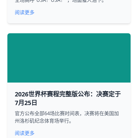
全场高呼“USA！USA！”，场面催人泪下。
阅读更多
2026世界杯赛程完整版公布：决赛定于
7月25日
官方公布全部64场比赛时间表，决赛将在美国加
州洛杉矶纪念体育场举行。
阅读更多