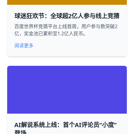
球迷狂欢节：全球超2亿人参与线上竞猜
百度世界杯竞猜平台上线首周，用户参与数突破2
亿，奖金池已累积至1.2亿人民币。
阅读更多
AI解说系统上线：首个AI评论员“小度”
登场