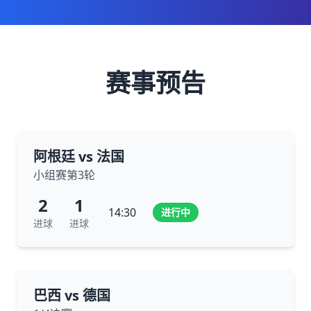
赛事预告
阿根廷 vs 法国
小组赛第3轮
2
1
14:30
进行中
进球
进球
巴西 vs 德国