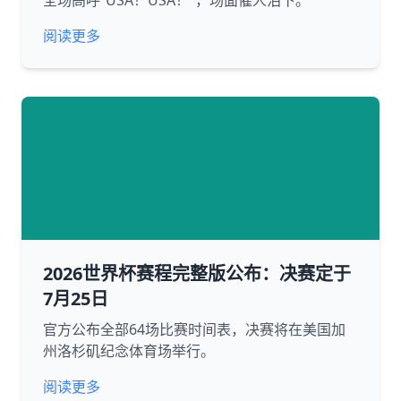
全场高呼“USA！USA！”，场面催人泪下。
阅读更多
2026世界杯赛程完整版公布：决赛定于
7月25日
官方公布全部64场比赛时间表，决赛将在美国加
州洛杉矶纪念体育场举行。
阅读更多