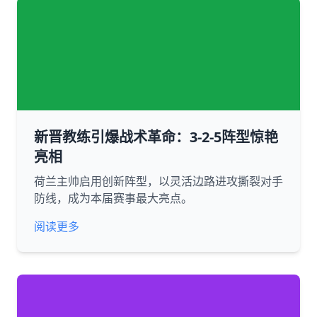
新晋教练引爆战术革命：3-2-5阵型惊艳
亮相
荷兰主帅启用创新阵型，以灵活边路进攻撕裂对手
防线，成为本届赛事最大亮点。
阅读更多