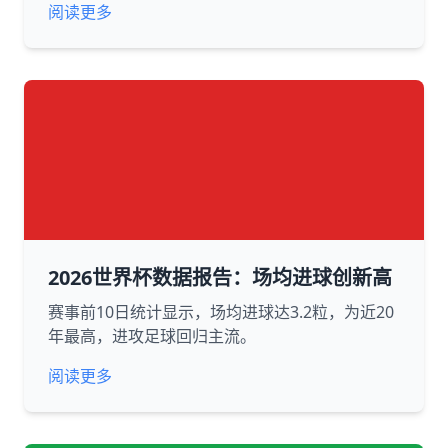
阅读更多
2026世界杯数据报告：场均进球创新高
赛事前10日统计显示，场均进球达3.2粒，为近20
年最高，进攻足球回归主流。
阅读更多