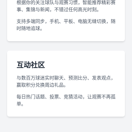
根据你的关注球队与观赛习惯，智能推荐精彩赛
事、集锦与新闻，不错过任何高光时刻。
支持多端同步，手机、平板、电脑无缝切换，随
时随地追球。
互动社区
与数百万球迷实时聊天、预测比分、发表观点，
赢取积分兑换周边礼品。
每日热门话题、投票、竞猜活动，让观赛不再孤
单。