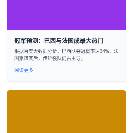
冠军预测：巴西与法国成最大热门
根据百度大数据分析，巴西队夺冠概率达34%，法
国紧随其后，传统强队仍占主导。
阅读更多