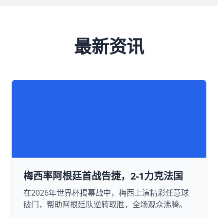
最新资讯
梅西率阿根廷首战告捷，2-1力克法国
在2026年世界杯揭幕战中，梅西上演精彩任意球
破门，帮助阿根廷队逆转取胜，全场观众沸腾。