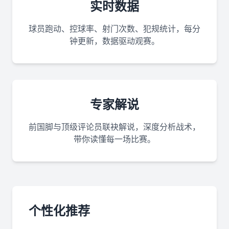
实时数据
球员跑动、控球率、射门次数、犯规统计，每分
钟更新，数据驱动观赛。
专家解说
前国脚与顶级评论员联袂解说，深度分析战术，
带你读懂每一场比赛。
个性化推荐