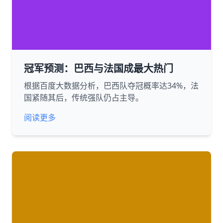
冠军预测：巴西与法国成最大热门
根据百度大数据分析，巴西队夺冠概率达34%，法
国紧随其后，传统强队仍占主导。
阅读更多