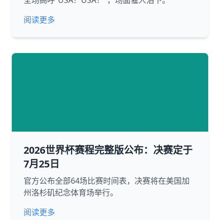
全场高呼“USA！USA！”，场面催人泪下。
阅读更多
2026世界杯赛程完整版公布：决赛定于
7月25日
官方公布全部64场比赛时间表，决赛将在美国加
州洛杉矶纪念体育场举行。
阅读更多