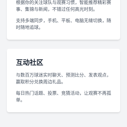
根据你的关注球队与观赛习惯，智能推荐精彩赛
事、集锦与新闻，不错过任何高光时刻。
支持多端同步，手机、平板、电脑无缝切换，随
时随地追球。
互动社区
与数百万球迷实时聊天、预测比分、发表观点，
赢取积分兑换周边礼品。
每日热门话题、投票、竞猜活动，让观赛不再孤
单。