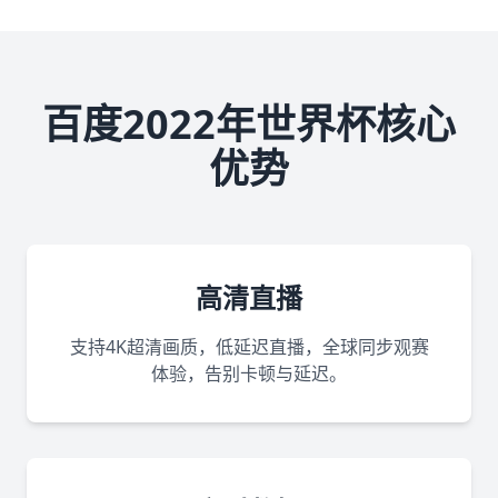
百度2022年世界杯核心
优势
高清直播
支持4K超清画质，低延迟直播，全球同步观赛
体验，告别卡顿与延迟。