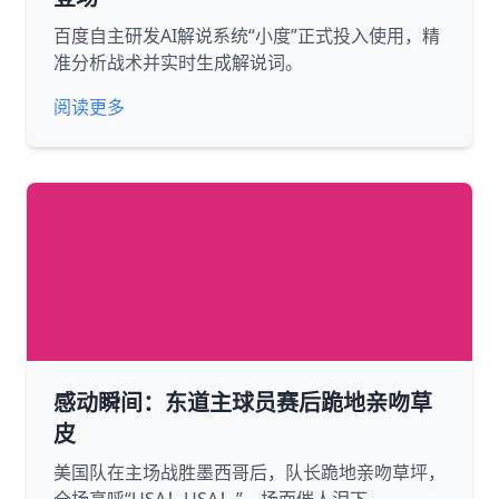
百度自主研发AI解说系统“小度”正式投入使用，精
准分析战术并实时生成解说词。
阅读更多
感动瞬间：东道主球员赛后跪地亲吻草
皮
美国队在主场战胜墨西哥后，队长跪地亲吻草坪，