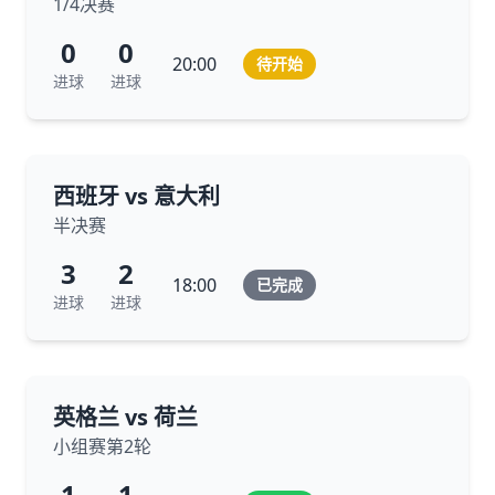
1/4决赛
0
0
20:00
待开始
进球
进球
西班牙 vs 意大利
半决赛
3
2
18:00
已完成
进球
进球
英格兰 vs 荷兰
小组赛第2轮
1
1