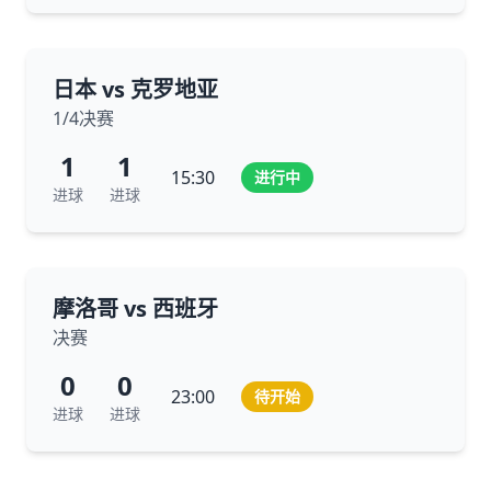
日本 vs 克罗地亚
1/4决赛
1
1
15:30
进行中
进球
进球
摩洛哥 vs 西班牙
决赛
0
0
23:00
待开始
进球
进球