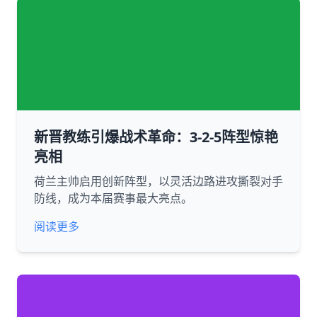
新晋教练引爆战术革命：3-2-5阵型惊艳
亮相
荷兰主帅启用创新阵型，以灵活边路进攻撕裂对手
防线，成为本届赛事最大亮点。
阅读更多