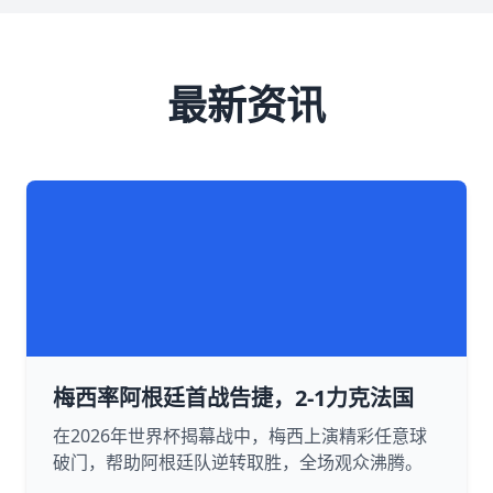
最新资讯
梅西率阿根廷首战告捷，2-1力克法国
在2026年世界杯揭幕战中，梅西上演精彩任意球
破门，帮助阿根廷队逆转取胜，全场观众沸腾。