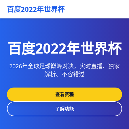
百度2022年世界杯
百度2022年世界杯
2026年全球足球巅峰对决，实时直播、独家
解析、不容错过
查看赛程
了解功能