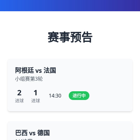
赛事预告
阿根廷 vs 法国
小组赛第3轮
2
1
14:30
进行中
进球
进球
巴西 vs 德国