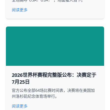
全场高呼“USA！USA！”，场面催人泪下。
阅读更多
2026世界杯赛程完整版公布：决赛定于
7月25日
官方公布全部64场比赛时间表，决赛将在美国加
州洛杉矶纪念体育场举行。
阅读更多