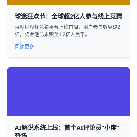
球迷狂欢节：全球超2亿人参与线上竞猜
百度世界杯竞猜平台上线首周，用户参与数突破2
亿，奖金池已累积至1.2亿人民币。
阅读更多
AI解说系统上线：首个AI评论员“小度”
登场