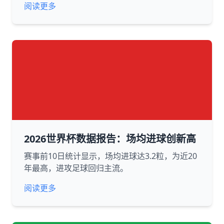
阅读更多
2026世界杯数据报告：场均进球创新高
赛事前10日统计显示，场均进球达3.2粒，为近20
年最高，进攻足球回归主流。
阅读更多