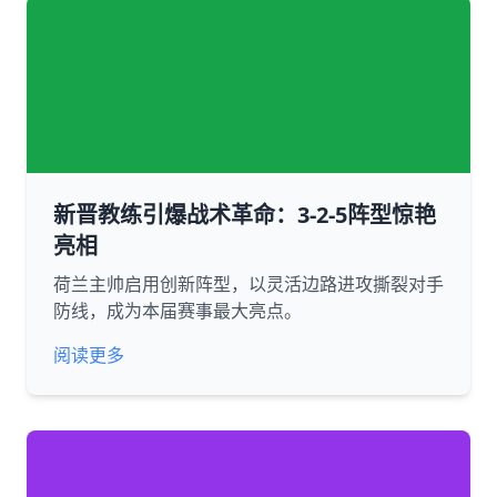
新晋教练引爆战术革命：3-2-5阵型惊艳
亮相
荷兰主帅启用创新阵型，以灵活边路进攻撕裂对手
防线，成为本届赛事最大亮点。
阅读更多