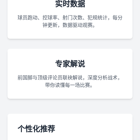
实时数据
球员跑动、控球率、射门次数、犯规统计，每分
钟更新，数据驱动观赛。
专家解说
前国脚与顶级评论员联袂解说，深度分析战术，
带你读懂每一场比赛。
个性化推荐