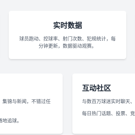
实时数据
球员跑动、控球率、射门次数、犯规统计，每
分钟更新，数据驱动观赛。
互动社区
、集锦与新闻，不错过任
与数百万球迷实时聊天、
每日热门话题、投票、竞
随地追球。