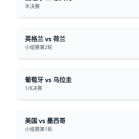
半决赛
英格兰 vs 荷兰
小组赛第2轮
葡萄牙 vs 乌拉圭
1/8决赛
美国 vs 墨西哥
小组赛第1轮