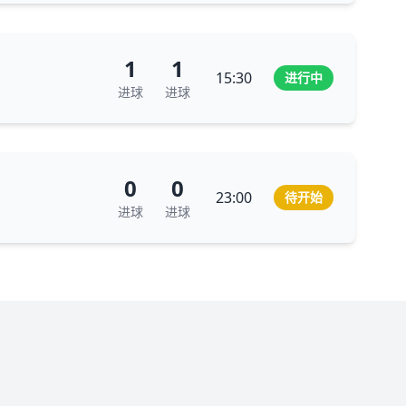
1
1
15:30
进行中
进球
进球
0
0
23:00
待开始
进球
进球