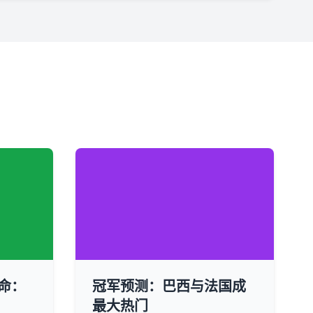
命：
冠军预测：巴西与法国成
最大热门