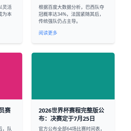
以灵活
根据百度大数据分析，巴西队夺
成为本
冠概率达34%，法国紧随其后，
传统强队仍占主导。
阅读更多
员赛
2026世界杯赛程完整版公
布：决赛定于7月25日
后，队
官方公布全部64场比赛时间表，