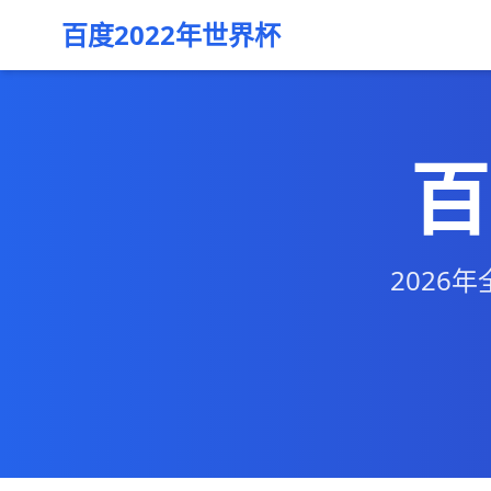
百度2022年世界杯
百
2026