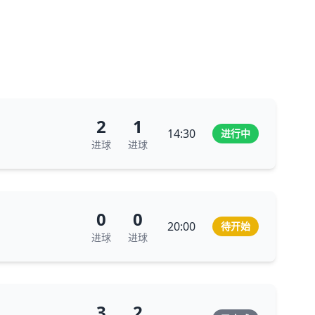
2
1
14:30
进行中
进球
进球
0
0
20:00
待开始
进球
进球
3
2