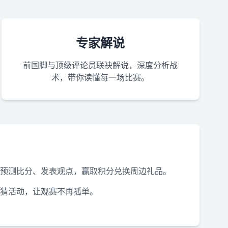
专家解说
前国脚与顶级评论员联袂解说，深度分析战
术，带你读懂每一场比赛。
预测比分、发表观点，赢取积分兑换周边礼品。
猜活动，让观赛不再孤单。