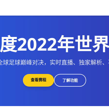
度2022年世
年全球足球巅峰对决，实时直播、独家解析
查看赛程
了解功能