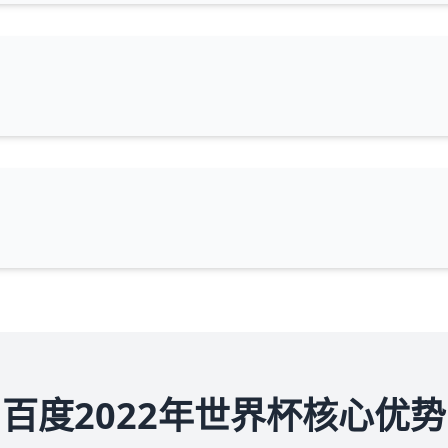
百度2022年世界杯核心优势