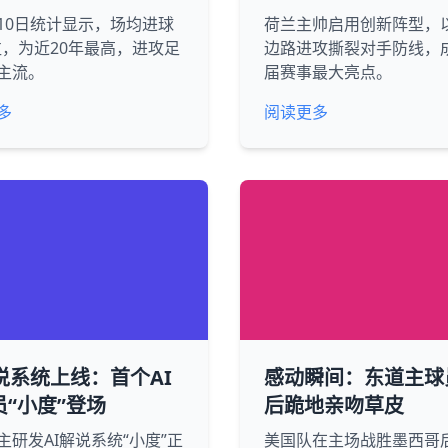
10日统计显示，场均进球
荷兰主帅启用创新阵型，
2粒，为近20年最高，进攻足
边路进攻撕裂对手防线，
主流。
届赛事最大亮点。
多
阅读更多
说系统上线：首个AI
感动瞬间：东道主球
员“小度”登场
后跪地亲吻草皮
主研发AI解说系统“小度”正
美国队在主场战胜墨西哥