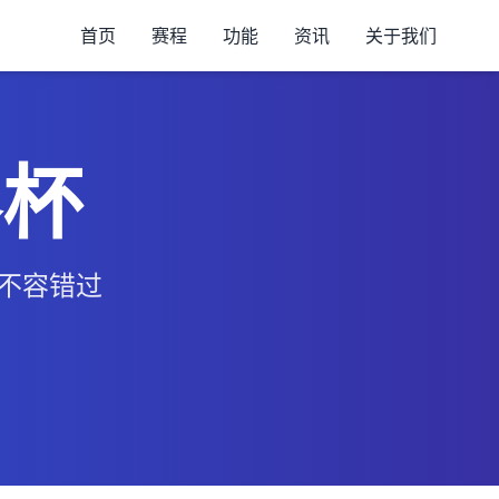
首页
赛程
功能
资讯
关于我们
界杯
、不容错过