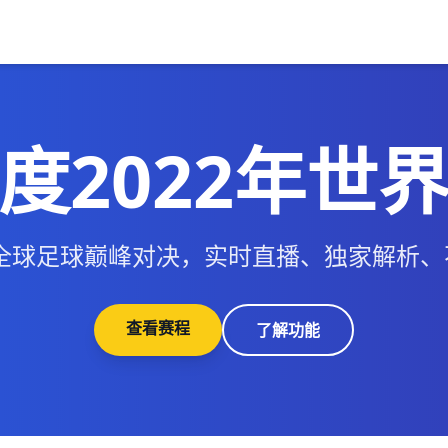
度2022年世
年全球足球巅峰对决，实时直播、独家解析
查看赛程
了解功能