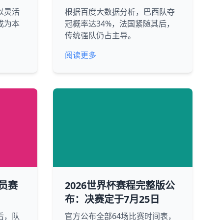
以灵活
根据百度大数据分析，巴西队夺
成为本
冠概率达34%，法国紧随其后，
传统强队仍占主导。
阅读更多
员赛
2026世界杯赛程完整版公
布：决赛定于7月25日
后，队
官方公布全部64场比赛时间表，