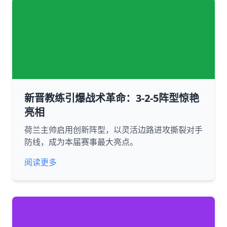
新晋教练引爆战术革命：3-2-5阵型惊艳
亮相
荷兰主帅启用创新阵型，以灵活边路进攻撕裂对手
防线，成为本届赛事最大亮点。
阅读更多