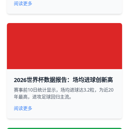
阅读更多
2026世界杯数据报告：场均进球创新高
赛事前10日统计显示，场均进球达3.2粒，为近20
年最高，进攻足球回归主流。
阅读更多