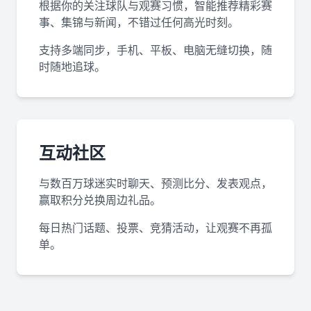
根据你的关注球队与观赛习惯，智能推荐精彩赛
事、集锦与新闻，不错过任何高光时刻。
支持多端同步，手机、平板、电脑无缝切换，随
时随地追球。
互动社区
与数百万球迷实时聊天、预测比分、发表观点，
赢取积分兑换周边礼品。
每日热门话题、投票、竞猜活动，让观赛不再孤
单。