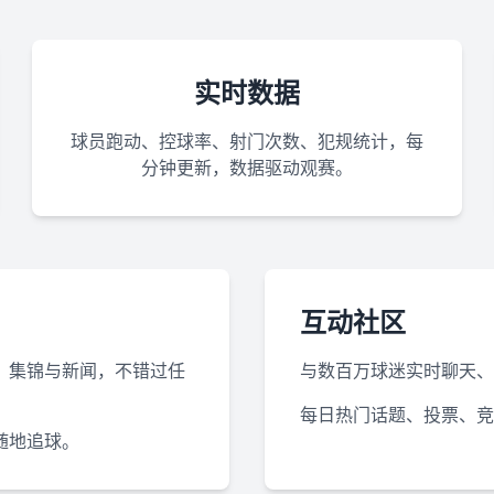
实时数据
球员跑动、控球率、射门次数、犯规统计，每
分钟更新，数据驱动观赛。
互动社区
、集锦与新闻，不错过任
与数百万球迷实时聊天、
每日热门话题、投票、竞
随地追球。