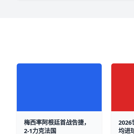
梅西率阿根廷首战告捷，
202
2-1力克法国
均进