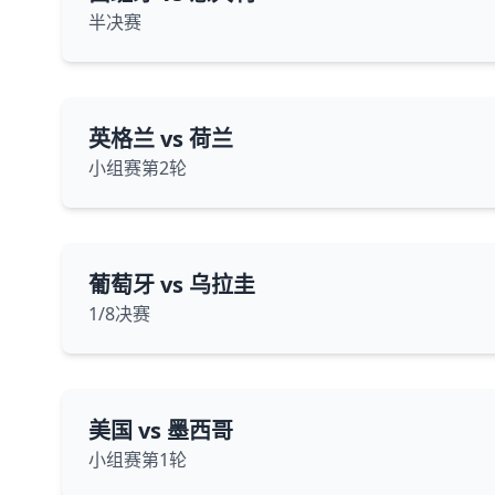
半决赛
英格兰 vs 荷兰
小组赛第2轮
葡萄牙 vs 乌拉圭
1/8决赛
美国 vs 墨西哥
小组赛第1轮