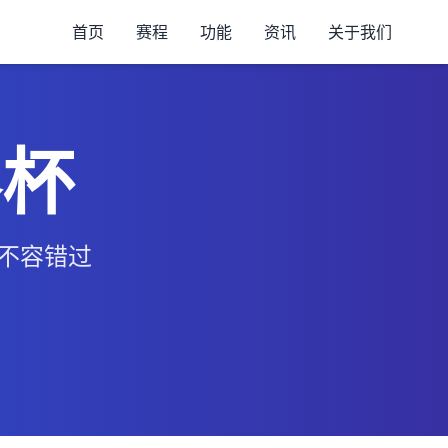
首页
赛程
功能
资讯
关于我们
界杯
、不容错过