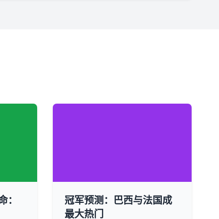
命：
冠军预测：巴西与法国成
最大热门