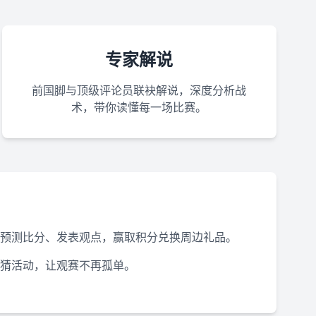
专家解说
前国脚与顶级评论员联袂解说，深度分析战
术，带你读懂每一场比赛。
预测比分、发表观点，赢取积分兑换周边礼品。
猜活动，让观赛不再孤单。