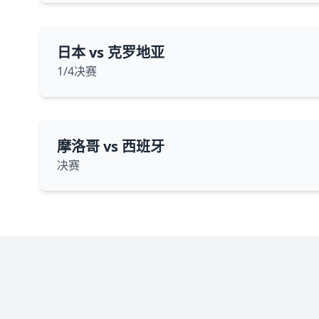
日本 vs 克罗地亚
1/4决赛
摩洛哥 vs 西班牙
决赛