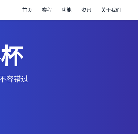
首页
赛程
功能
资讯
关于我们
界杯
、不容错过