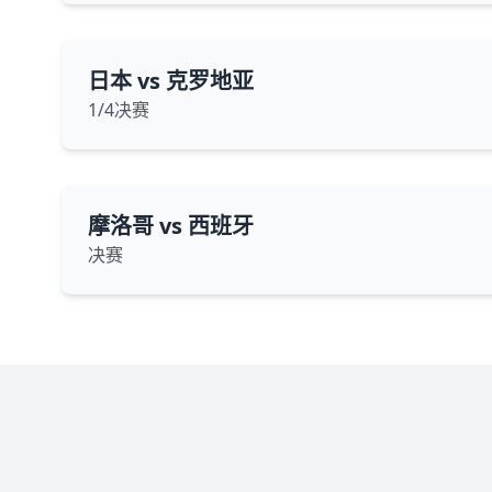
日本 vs 克罗地亚
1/4决赛
摩洛哥 vs 西班牙
决赛