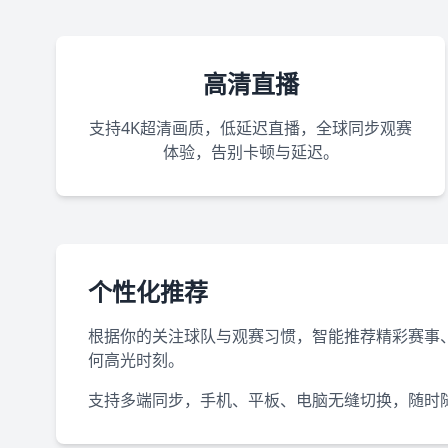
高清直播
支持4K超清画质，低延迟直播，全球同步观赛
体验，告别卡顿与延迟。
个性化推荐
根据你的关注球队与观赛习惯，智能推荐精彩赛事
何高光时刻。
支持多端同步，手机、平板、电脑无缝切换，随时