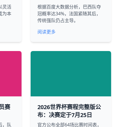
以灵活
根据百度大数据分析，巴西队夺
成为本
冠概率达34%，法国紧随其后，
传统强队仍占主导。
阅读更多
员赛
2026世界杯赛程完整版公
布：决赛定于7月25日
后，队
官方公布全部64场比赛时间表，