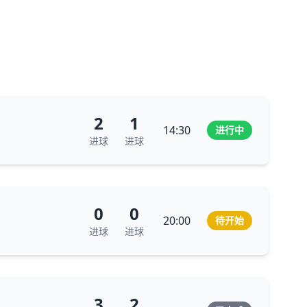
2
1
14:30
进行中
进球
进球
0
0
20:00
待开始
进球
进球
3
2