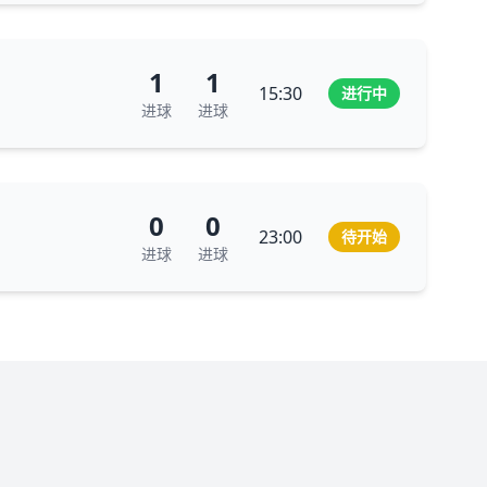
1
1
15:30
进行中
进球
进球
0
0
23:00
待开始
进球
进球