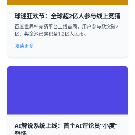
球迷狂欢节：全球超2亿人参与线上竞猜
百度世界杯竞猜平台上线首周，用户参与数突破2
亿，奖金池已累积至1.2亿人民币。
阅读更多
AI解说系统上线：首个AI评论员“小度”
登场