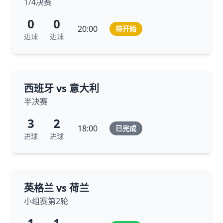
1/4决赛
0
0
20:00
待开始
进球
进球
西班牙 vs 意大利
半决赛
3
2
18:00
已完成
进球
进球
英格兰 vs 荷兰
小组赛第2轮
1
1