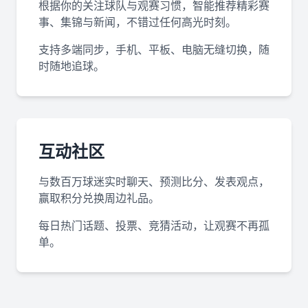
根据你的关注球队与观赛习惯，智能推荐精彩赛
事、集锦与新闻，不错过任何高光时刻。
支持多端同步，手机、平板、电脑无缝切换，随
时随地追球。
互动社区
与数百万球迷实时聊天、预测比分、发表观点，
赢取积分兑换周边礼品。
每日热门话题、投票、竞猜活动，让观赛不再孤
单。