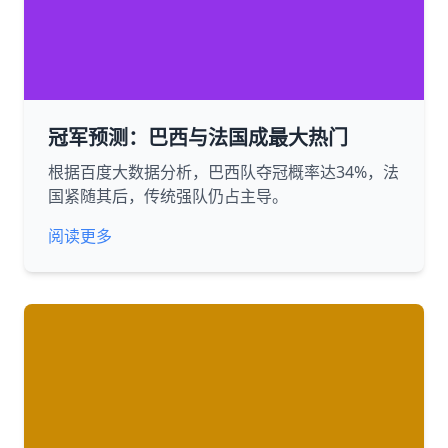
冠军预测：巴西与法国成最大热门
根据百度大数据分析，巴西队夺冠概率达34%，法
国紧随其后，传统强队仍占主导。
阅读更多