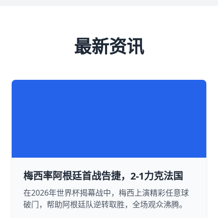
最新资讯
梅西率阿根廷首战告捷，2-1力克法国
在2026年世界杯揭幕战中，梅西上演精彩任意球
破门，帮助阿根廷队逆转取胜，全场观众沸腾。