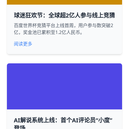
球迷狂欢节：全球超2亿人参与线上竞猜
百度世界杯竞猜平台上线首周，用户参与数突破2
亿，奖金池已累积至1.2亿人民币。
阅读更多
AI解说系统上线：首个AI评论员“小度”
登场