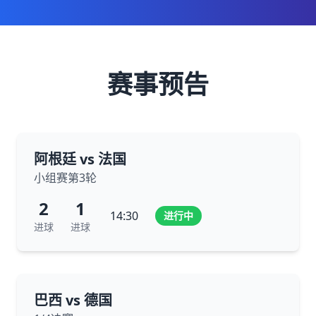
赛事预告
阿根廷 vs 法国
小组赛第3轮
2
1
14:30
进行中
进球
进球
巴西 vs 德国