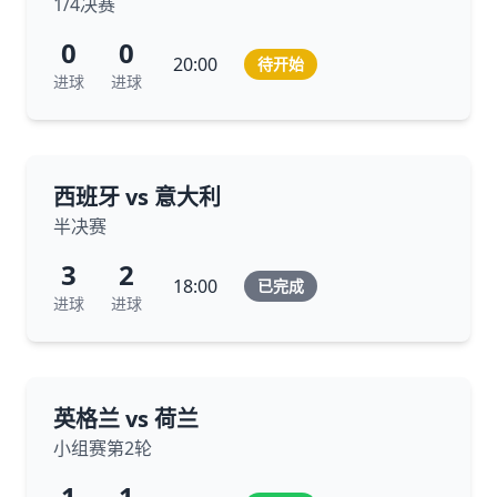
1/4决赛
0
0
20:00
待开始
进球
进球
西班牙 vs 意大利
半决赛
3
2
18:00
已完成
进球
进球
英格兰 vs 荷兰
小组赛第2轮
1
1