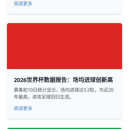
阅读更多
2026世界杯数据报告：场均进球创新高
赛事前10日统计显示，场均进球达3.2粒，为近20
年最高，进攻足球回归主流。
阅读更多