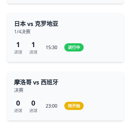
日本 vs 克罗地亚
1/4决赛
1
1
15:30
进行中
进球
进球
摩洛哥 vs 西班牙
决赛
0
0
23:00
待开始
进球
进球