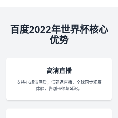
百度2022年世界杯核心
优势
高清直播
支持4K超清画质，低延迟直播，全球同步观赛
体验，告别卡顿与延迟。