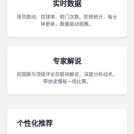
实时数据
球员跑动、控球率、射门次数、犯规统计，每分
钟更新，数据驱动观赛。
专家解说
前国脚与顶级评论员联袂解说，深度分析战术，
带你读懂每一场比赛。
个性化推荐