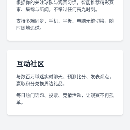
根据你的关注球队与观赛习惯，智能推荐精彩赛
事、集锦与新闻，不错过任何高光时刻。
支持多端同步，手机、平板、电脑无缝切换，随
时随地追球。
互动社区
与数百万球迷实时聊天、预测比分、发表观点，
赢取积分兑换周边礼品。
每日热门话题、投票、竞猜活动，让观赛不再孤
单。