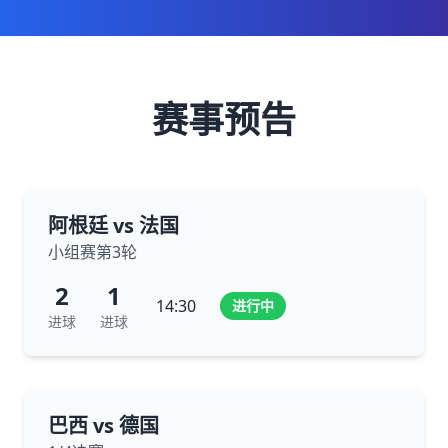
赛事预告
阿根廷 vs 法国
小组赛第3轮
2
1
14:30
进行中
进球
进球
巴西 vs 德国