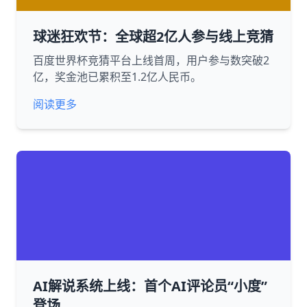
球迷狂欢节：全球超2亿人参与线上竞猜
百度世界杯竞猜平台上线首周，用户参与数突破2
亿，奖金池已累积至1.2亿人民币。
阅读更多
AI解说系统上线：首个AI评论员“小度”
登场