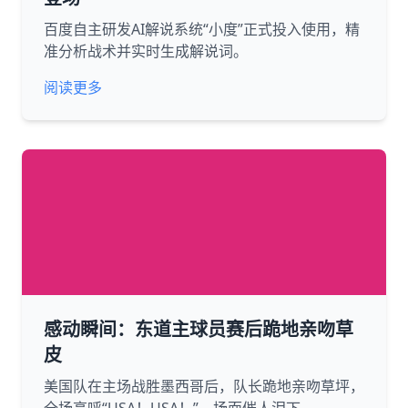
百度自主研发AI解说系统“小度”正式投入使用，精
准分析战术并实时生成解说词。
阅读更多
感动瞬间：东道主球员赛后跪地亲吻草
皮
美国队在主场战胜墨西哥后，队长跪地亲吻草坪，