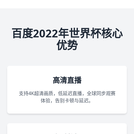
百度2022年世界杯核心
优势
高清直播
支持4K超清画质，低延迟直播，全球同步观赛
体验，告别卡顿与延迟。