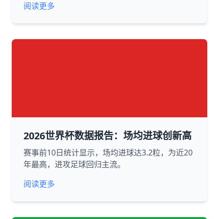
阅读更多
2026世界杯数据报告：场均进球创新高
赛事前10日统计显示，场均进球达3.2粒，为近20
年最高，进攻足球回归主流。
阅读更多