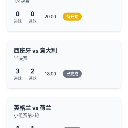
1/4决赛
0
0
20:00
待开始
进球
进球
西班牙 vs 意大利
半决赛
3
2
18:00
已完成
进球
进球
英格兰 vs 荷兰
小组赛第2轮
1
1