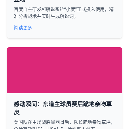
百度自主研发AI解说系统“小度”正式投入使用，精
准分析战术并实时生成解说词。
阅读更多
感动瞬间：东道主球员赛后跪地亲吻草
皮
美国队在主场战胜墨西哥后，队长跪地亲吻草坪，