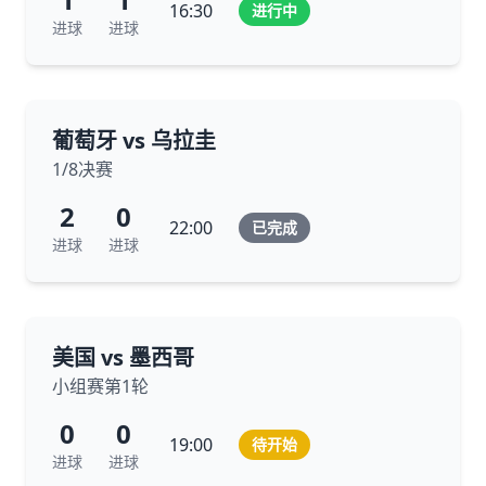
16:30
进行中
进球
进球
葡萄牙 vs 乌拉圭
1/8决赛
2
0
22:00
已完成
进球
进球
美国 vs 墨西哥
小组赛第1轮
0
0
19:00
待开始
进球
进球