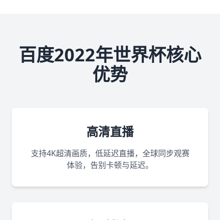
百度2022年世界杯核心
优势
高清直播
支持4K超清画质，低延迟直播，全球同步观赛
体验，告别卡顿与延迟。