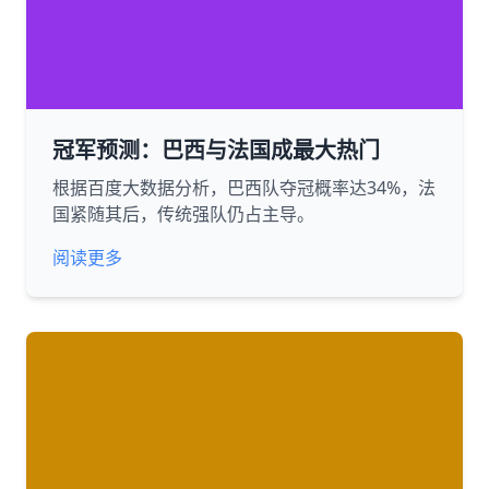
冠军预测：巴西与法国成最大热门
根据百度大数据分析，巴西队夺冠概率达34%，法
国紧随其后，传统强队仍占主导。
阅读更多