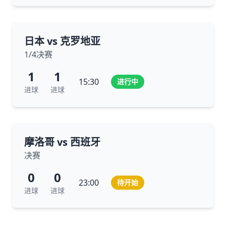
日本 vs 克罗地亚
1/4决赛
1
1
15:30
进行中
进球
进球
摩洛哥 vs 西班牙
决赛
0
0
23:00
待开始
进球
进球