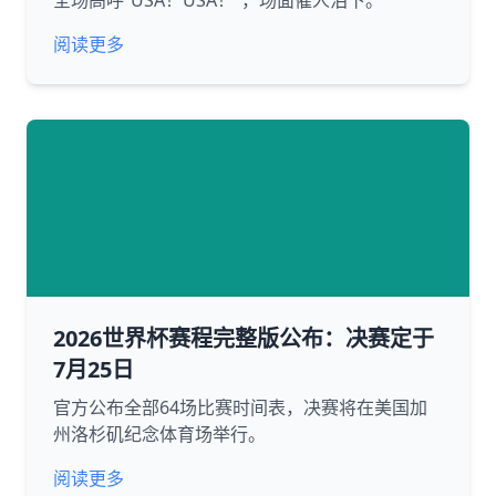
全场高呼“USA！USA！”，场面催人泪下。
阅读更多
2026世界杯赛程完整版公布：决赛定于
7月25日
官方公布全部64场比赛时间表，决赛将在美国加
州洛杉矶纪念体育场举行。
阅读更多