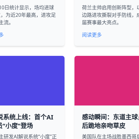
10日统计显示，场均进球
荷兰主帅启用创新阵型，
2粒，为近20年最高，进攻足
边路进攻撕裂对手防线，
主流。
届赛事最大亮点。
多
阅读更多
说系统上线：首个AI
感动瞬间：东道主球
员“小度”登场
后跪地亲吻草皮
主研发AI解说系统“小度”正
美国队在主场战胜墨西哥