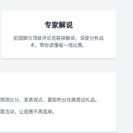
专家解说
前国脚与顶级评论员联袂解说，深度分析战
术，带你读懂每一场比赛。
预测比分、发表观点，赢取积分兑换周边礼品。
猜活动，让观赛不再孤单。