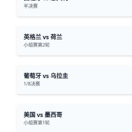
半决赛
英格兰 vs 荷兰
小组赛第2轮
葡萄牙 vs 乌拉圭
1/8决赛
美国 vs 墨西哥
小组赛第1轮