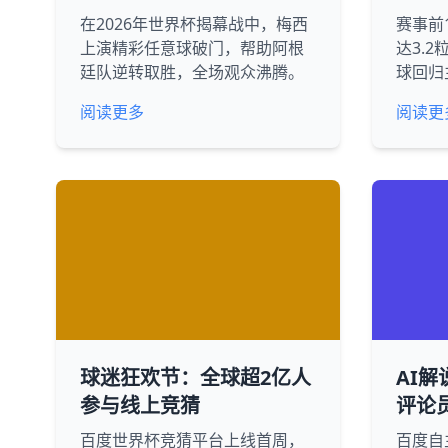
在2026年世界杯揭幕战中，梅西
赛事前
上演精彩任意球破门，帮助阿根
达3.
廷队逆转取胜，全场观众沸腾。
球回归
阅读更多
阅读更
球迷狂欢节：全球超2亿人
AI解
参与线上竞猜
评论
百度世界杯竞猜平台上线首周，
百度自