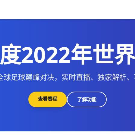
度2022年世
年全球足球巅峰对决，实时直播、独家解析
查看赛程
了解功能