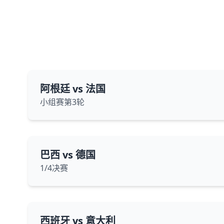
阿根廷 vs 法国
小组赛第3轮
巴西 vs 德国
1/4决赛
西班牙 vs 意大利