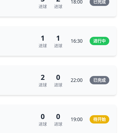
18:00
已完成
进球
进球
1
1
16:30
进行中
进球
进球
2
0
22:00
已完成
进球
进球
0
0
19:00
待开始
进球
进球