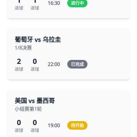
16:30
进行中
进球
进球
葡萄牙 vs 乌拉圭
1/8决赛
2
0
22:00
已完成
进球
进球
美国 vs 墨西哥
小组赛第1轮
0
0
19:00
待开始
进球
进球