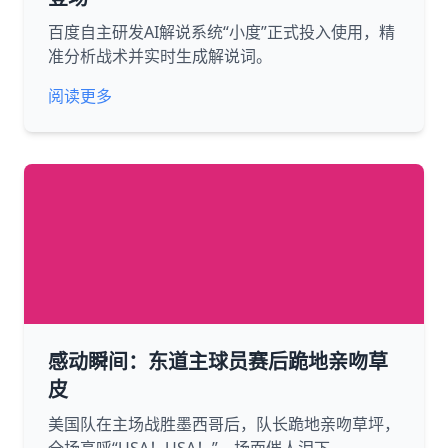
百度自主研发AI解说系统“小度”正式投入使用，精
准分析战术并实时生成解说词。
阅读更多
感动瞬间：东道主球员赛后跪地亲吻草
皮
美国队在主场战胜墨西哥后，队长跪地亲吻草坪，