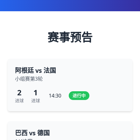
赛事预告
阿根廷 vs 法国
小组赛第3轮
2
1
14:30
进行中
进球
进球
巴西 vs 德国