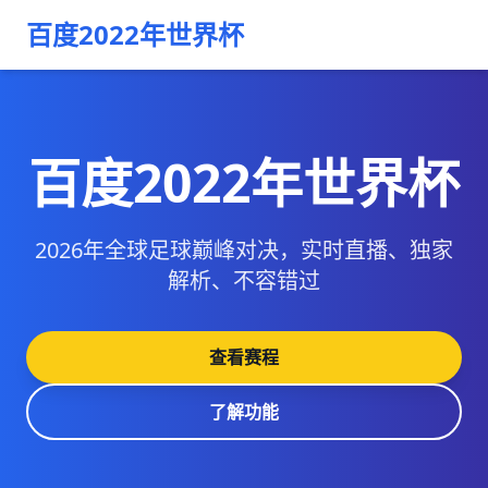
百度2022年世界杯
百度2022年世界杯
2026年全球足球巅峰对决，实时直播、独家
解析、不容错过
查看赛程
了解功能