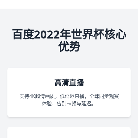
百度2022年世界杯核心
优势
高清直播
支持4K超清画质，低延迟直播，全球同步观赛
体验，告别卡顿与延迟。