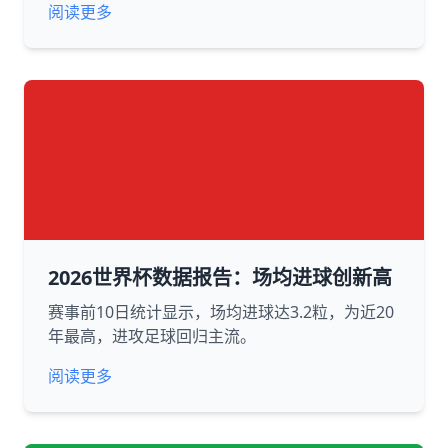
阅读更多
2026世界杯数据报告：场均进球创新高
赛事前10日统计显示，场均进球达3.2粒，为近20
年最高，进攻足球回归主流。
阅读更多