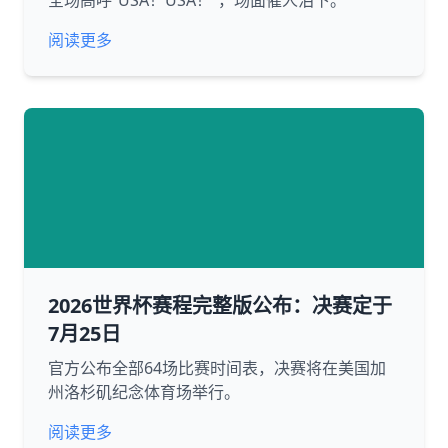
全场高呼“USA！USA！”，场面催人泪下。
阅读更多
2026世界杯赛程完整版公布：决赛定于
7月25日
官方公布全部64场比赛时间表，决赛将在美国加
州洛杉矶纪念体育场举行。
阅读更多