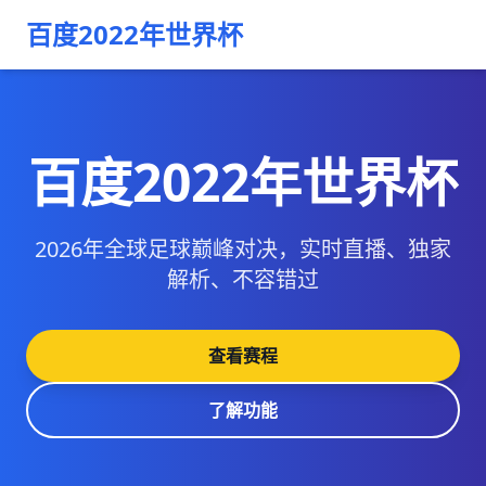
百度2022年世界杯
百度2022年世界杯
2026年全球足球巅峰对决，实时直播、独家
解析、不容错过
查看赛程
了解功能