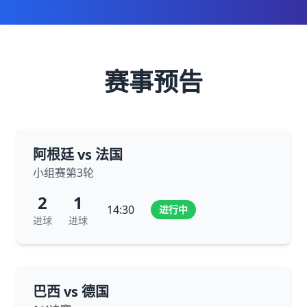
赛事预告
阿根廷 vs 法国
小组赛第3轮
2
1
14:30
进行中
进球
进球
巴西 vs 德国