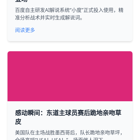
百度自主研发AI解说系统“小度”正式投入使用，精
准分析战术并实时生成解说词。
阅读更多
感动瞬间：东道主球员赛后跪地亲吻草
皮
美国队在主场战胜墨西哥后，队长跪地亲吻草坪，