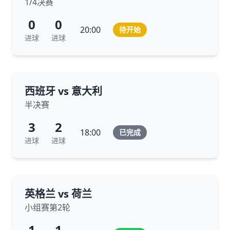
1/4决赛
0
0
20:00
待开始
进球
进球
西班牙 vs 意大利
半决赛
3
2
18:00
已完成
进球
进球
英格兰 vs 荷兰
小组赛第2轮
1
1