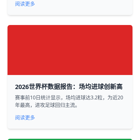
阅读更多
2026世界杯数据报告：场均进球创新高
赛事前10日统计显示，场均进球达3.2粒，为近20
年最高，进攻足球回归主流。
阅读更多