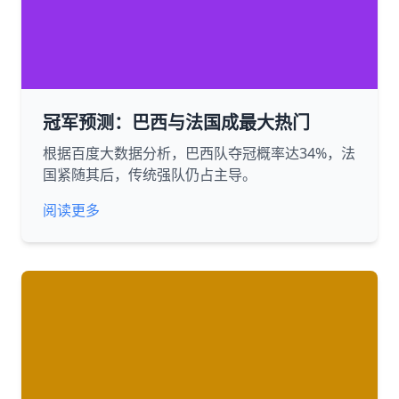
冠军预测：巴西与法国成最大热门
根据百度大数据分析，巴西队夺冠概率达34%，法
国紧随其后，传统强队仍占主导。
阅读更多