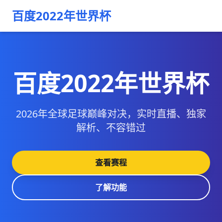
百度2022年世界杯
百度2022年世界杯
2026年全球足球巅峰对决，实时直播、独家
解析、不容错过
查看赛程
了解功能