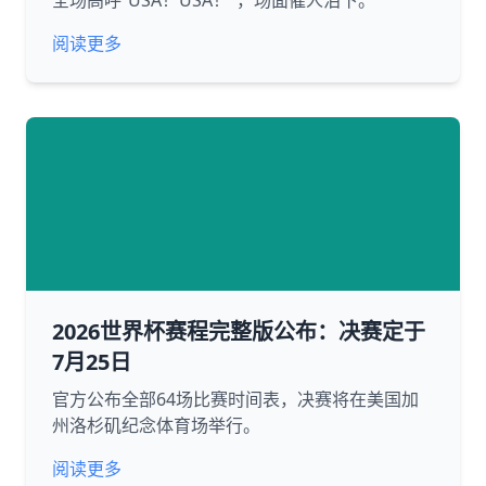
全场高呼“USA！USA！”，场面催人泪下。
阅读更多
2026世界杯赛程完整版公布：决赛定于
7月25日
官方公布全部64场比赛时间表，决赛将在美国加
州洛杉矶纪念体育场举行。
阅读更多