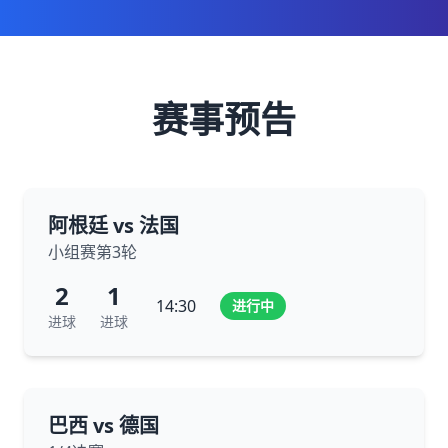
赛事预告
阿根廷 vs 法国
小组赛第3轮
2
1
14:30
进行中
进球
进球
巴西 vs 德国