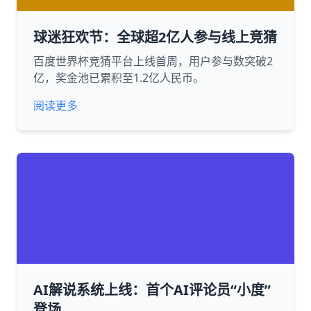
球迷狂欢节：全球超2亿人参与线上竞猜
百度世界杯竞猜平台上线首周，用户参与数突破2
亿，奖金池已累积至1.2亿人民币。
阅读更多
AI解说系统上线：首个AI评论员“小度”
登场