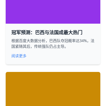
冠军预测：巴西与法国成最大热门
根据百度大数据分析，巴西队夺冠概率达34%，法
国紧随其后，传统强队仍占主导。
阅读更多