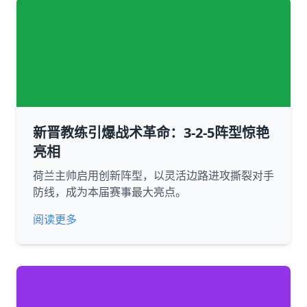
新晋教练引爆战术革命：3-2-5阵型惊艳
亮相
荷兰主帅启用创新阵型，以灵活边路进攻撕裂对手
防线，成为本届赛事最大亮点。
阅读更多