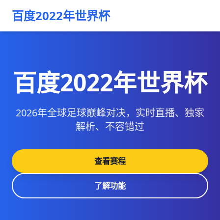
百度2022年世界杯
百度2022年世界杯
2026年全球足球巅峰对决，实时直播、独家
解析、不容错过
查看赛程
了解功能