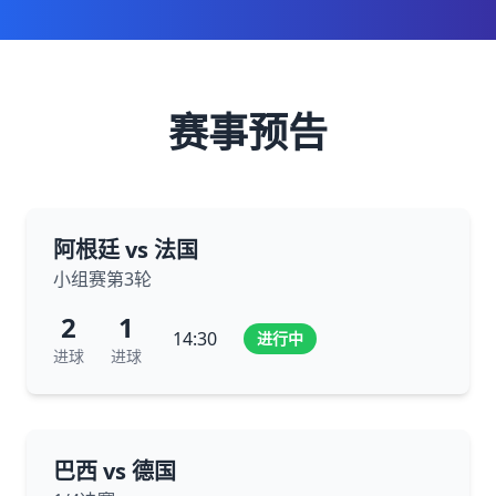
赛事预告
阿根廷 vs 法国
小组赛第3轮
2
1
14:30
进行中
进球
进球
巴西 vs 德国