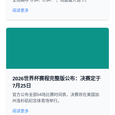
全场高呼“USA！USA！”，场面催人泪下。
阅读更多
2026世界杯赛程完整版公布：决赛定于
7月25日
官方公布全部64场比赛时间表，决赛将在美国加
州洛杉矶纪念体育场举行。
阅读更多