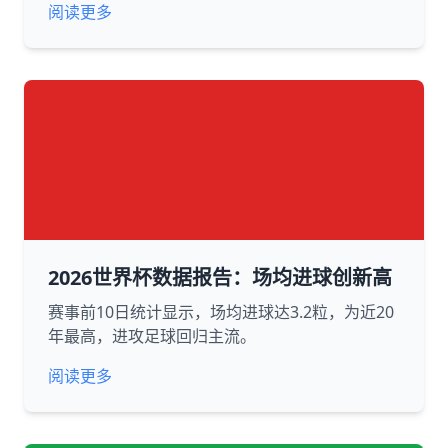
阅读更多
2026世界杯数据报告：场均进球创新高
赛事前10日统计显示，场均进球达3.2粒，为近20
年最高，进攻足球回归主流。
阅读更多