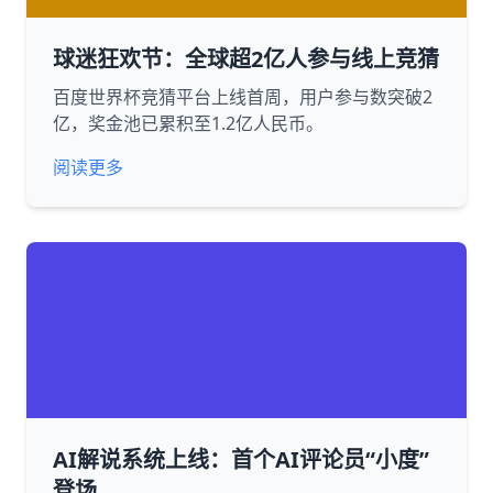
球迷狂欢节：全球超2亿人参与线上竞猜
百度世界杯竞猜平台上线首周，用户参与数突破2
亿，奖金池已累积至1.2亿人民币。
阅读更多
AI解说系统上线：首个AI评论员“小度”
登场