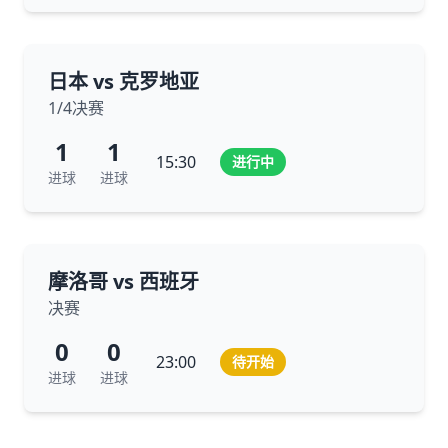
日本 vs 克罗地亚
1/4决赛
1
1
15:30
进行中
进球
进球
摩洛哥 vs 西班牙
决赛
0
0
23:00
待开始
进球
进球